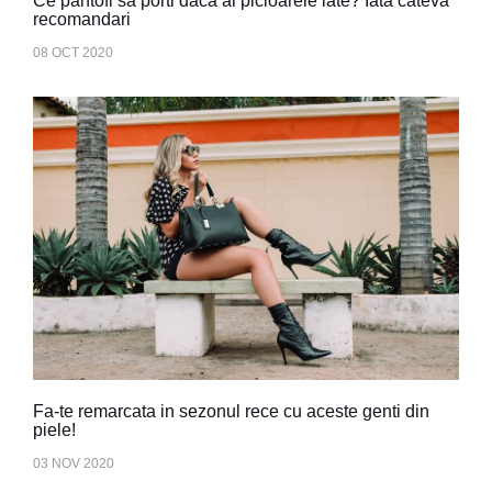
Ce pantofi sa porti daca ai picioarele late? Iata cateva
recomandari
08 OCT 2020
Fa-te remarcata in sezonul rece cu aceste genti din
piele!
03 NOV 2020