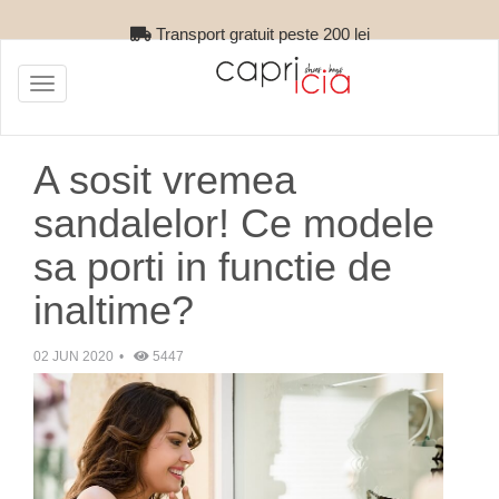
Retur gratuit
Toggle
navigation
A sosit vremea
sandalelor! Ce modele
sa porti in functie de
inaltime?
02 JUN 2020
5447