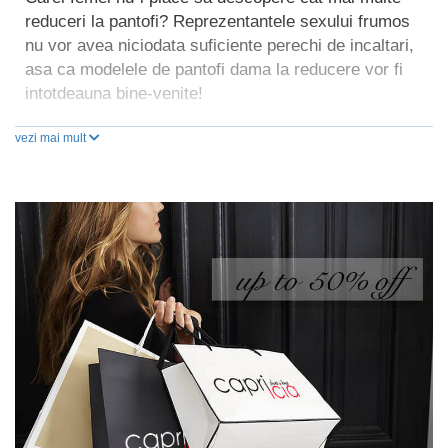
reduceri la pantofi? Reprezentantele sexului frumos
nu vor avea niciodata suficiente perechi de incaltari,
asa ca modelele de pantofi dama la reducere vor fi
intotdeauna bine-venite!
vezi mai mult
In prezent, exista atat de multe perechi chic, incat iti
poate fi greu sa faci o alegere, dar ofertele speciale
iti vor fi de mare ajutor. Atunci cand descoperi
reduceri pantofi substantiale la modelele realizate din
materiale de calitate superioara, stii ca merita sa le
achizitionezi, deoarece vor arata impecabil si se vor
mentine in cea mai buna stare multi ani la rand.
Cauti pantofi ieftini dama? Reduceri mari gasesti pe
site-ul Capricia.ro! Avem oferte speciale la sute de
modele realizate pentru toate stilurile. Poti opta atat
pentru pantofi eleganti cu toc sau de tip Oxford, cu