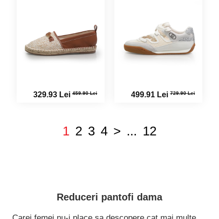
459.90 Lei
729.90 Lei
329.93 Lei
499.91 Lei
1
2
3
4
>
...
12
Reduceri pantofi dama
Carei femei nu-i place sa descopere cat mai multe