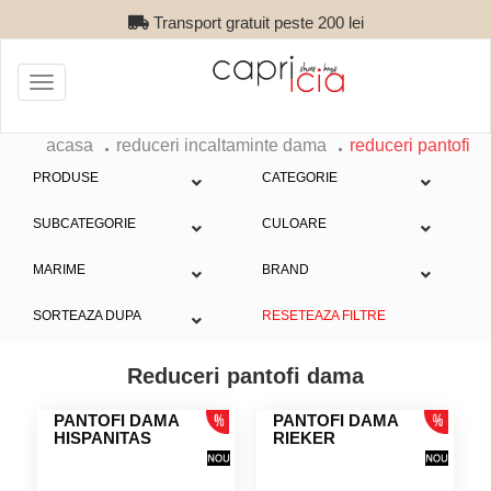
Transport gratuit peste 200 lei
Toggle
navigation
acasa
reduceri incaltaminte dama
reduceri pantofi
PRODUSE
CATEGORIE
SUBCATEGORIE
CULOARE
MARIME
BRAND
SORTEAZA DUPA
RESETEAZA FILTRE
Reduceri pantofi dama
PANTOFI DAMA
PANTOFI DAMA
HISPANITAS
RIEKER