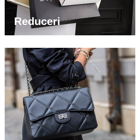
talpa joasa, cat si pentru modele casual sau sport. In
plus, avem si o paleta vasta de culori, astfel ca vei
Reduceri
gasi cu siguranta pantofii care se vor asorta perfect
cu tinutele tale.
Perechile de pantofi la reduceri sunt fabricate din
piele 100% naturala, asadar, sunt confortabile si
rezistente la sute de purtari. Totodata, ai posibilitatea
sa alegi un model simplu sau sa optezi pentru
modelele cu imprimeuri moderne (animal print, piele
de sarpe, piele de crocodil etc.).
Capricia.ro are o experienta de peste 20 de ani pe
piata articolelor de incaltaminte si iti pune la
dispozitie cele mai noi modele create de branduri
cunoscute, atat pe plan national, cat si pe plan
international. Asadar, nu ezista sa accesezi site-ul