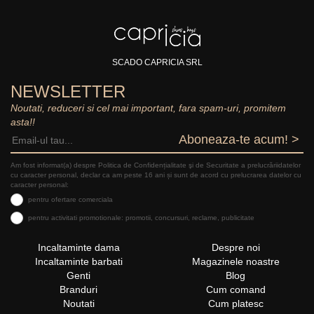
SCADO CAPRICIA SRL
NEWSLETTER
Noutati, reduceri si cel mai important, fara spam-uri, promitem
asta!!
Aboneaza-te acum! >
Am fost informat(a) despre Politica de Confidențialitate şi de Securitate a prelucrăriidatelor
cu caracter personal, declar ca am peste 16 ani și sunt de acord cu prelucrarea datelor cu
caracter personal:
pentru ofertare comerciala
pentru activitati promotionale: promotii, concursuri, reclame, publicitate
Incaltaminte dama
Despre noi
Incaltaminte barbati
Magazinele noastre
Genti
Blog
Branduri
Cum comand
Noutati
Cum platesc