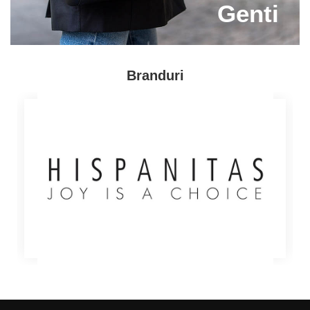
Genti
nostru atunci cand cauti pantofi ieftini de dama!
Reducerile te asteapta!
Branduri