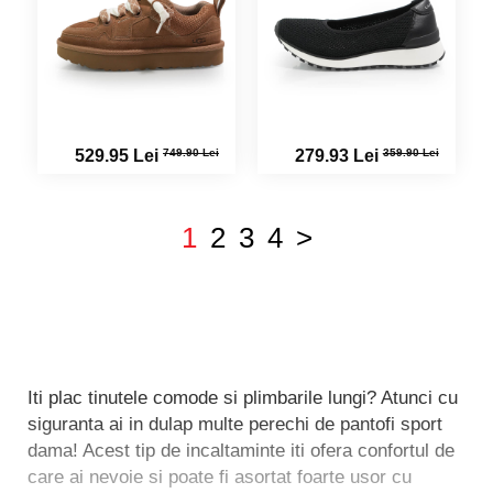
749.90 Lei
359.90 Lei
529.95 Lei
279.93 Lei
1
2
3
4
>
Iti plac tinutele comode si plimbarile lungi? Atunci cu
siguranta ai in dulap multe perechi de pantofi sport
dama! Acest tip de incaltaminte iti ofera confortul de
care ai nevoie si poate fi asortat foarte usor cu