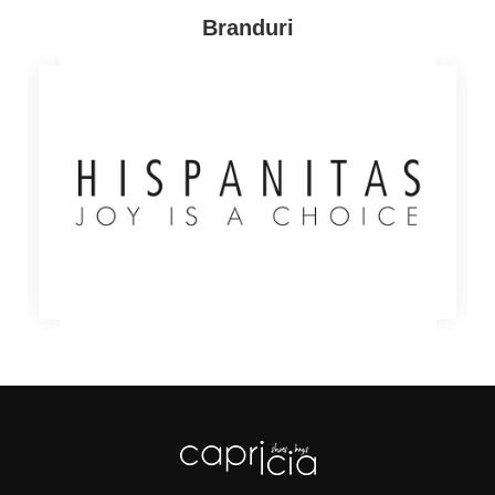
astfel incat sa porti purta intotdeauna modelele tale
Branduri
favorite de pantofi sport dama. Profita de ofertele
speciale de pe site si comanda o pereche de pantofi
de calitate premium la cel mai avantajos pret! La
comenzile care depasesc suma de 300 Lei, iti oferim
livrare gratuita!
A venit timpul sa te rasfeti cu noile modele de
incaltaminte dama de pe Capricia.ro! Colaboram cu
producatori cunoscuti, precum Caprice, S'Oliver si
Tamaris si facem tot posibilul sa multumim chiar si
cele mai pretentioase gusturi!
Descopera acum modelele din portofoliul nostru si
comanda-ti perechea preferata de pantofi sport dama
din piele 100% naturala! Picioarele tale merita sa fie
rasfatate cu articole de incaltaminte comode,