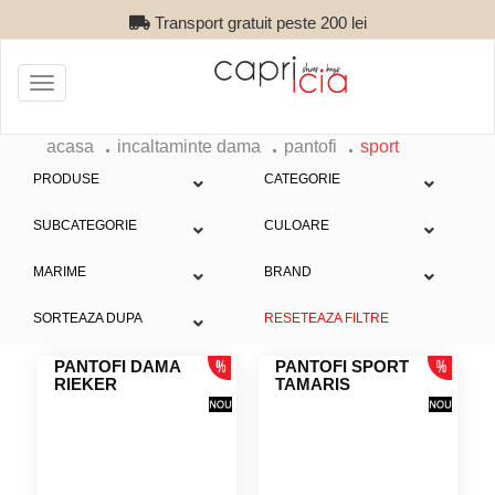
Transport gratuit peste 200 lei
Toggle
navigation
acasa
incaltaminte dama
pantofi
sport
PRODUSE
CATEGORIE
SUBCATEGORIE
CULOARE
MARIME
BRAND
SORTEAZA DUPA
RESETEAZA FILTRE
PANTOFI DAMA
PANTOFI SPORT
RIEKER
TAMARIS