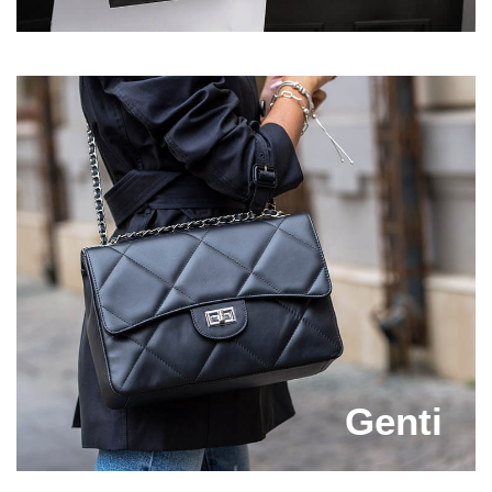
multi ani o pereche de pantofi sport dama, fara sa se
deterioreze sau sa se rupa. Tot ce va trebui sa faci
este sa ii cureti din cand in cand si sa aplici o solutie
speciala pentru acest material, deoarece pielea
naturala are nevoie de hidratare pentru a-si mentine
aspectul impecabil.
Investeste doar in articole fabricate din piele 100%
naturala si vei observa imediat diferenta!
Completeaza-ti tinutele cu cele mai noi modele de
pantofi sport dama si vei face senzatie oriunde vei
merge. Capricia.ro este la curent cu noile trenduri in
materie de incaltaminte dama, asa ca pe site-ul
nostru vei vedea ce modele se poarta in fiecare
sezon si ce schimbari au aparut in moda.
Genti
De asemenea, iti oferim preturi corecte si accesibile,