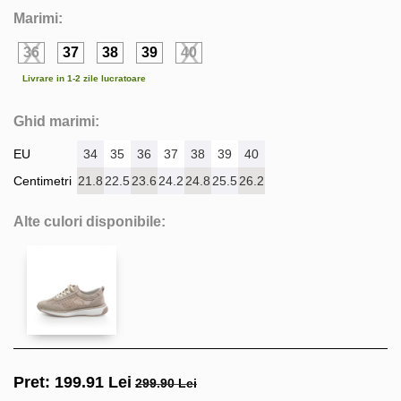
Marimi:
36
37
38
39
40
Livrare in 1-2 zile lucratoare
Ghid marimi:
EU
34
35
36
37
38
39
40
Centimetri
21.8
22.5
23.6
24.2
24.8
25.5
26.2
Alte culori disponibile:
Pret:
199.91
Lei
299.90 Lei