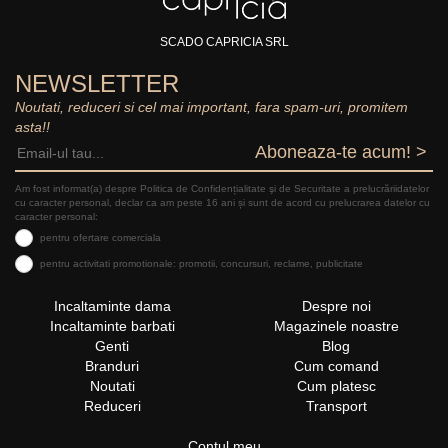
SCADO CAPRICIA SRL
NEWSLETTER
Noutati, reduceri si cel mai important, fara spam-uri, promitem
asta!!
Aboneaza-te acum! >
Am fost informat(a) despre Politica de Confidențialitate şi de Securitate a prelucrăriidatelor
cu caracter personal, declar ca am peste 16 ani și sunt de acord cu prelucrarea datelor cu
caracter personal:
pentru ofertare comerciala
pentru activitati promotionale: promotii, concursuri, reclame, publicitate
Incaltaminte dama
Despre noi
Incaltaminte barbati
Magazinele noastre
Genti
Blog
Branduri
Cum comand
Noutati
Cum platesc
Reduceri
Transport
Contul meu