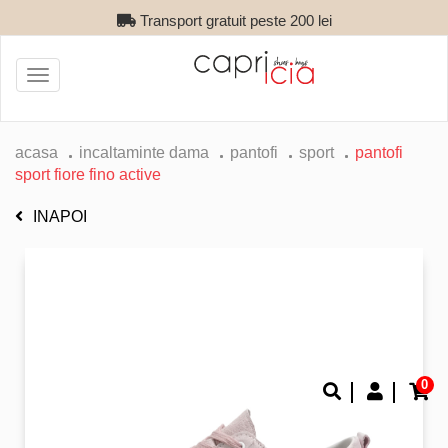
Transport gratuit peste 200 lei
Toggle
navigation
acasa
incaltaminte dama
pantofi
sport
pantofi
sport fiore fino active
INAPOI
0