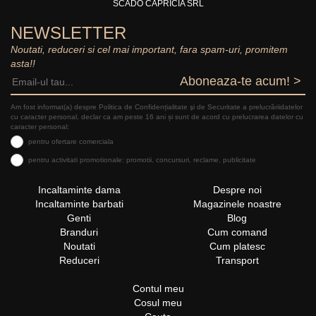
SCADO CAPRICIA SRL
NEWSLETTER
Noutati, reduceri si cel mai important, fara spam-uri, promitem
asta!!
Aboneaza-te acum! >
Am fost informat(a) despre Politica de Confidențialitate şi de Securitate a prelucrăriidatelor
cu caracter personal, declar ca am peste 16 ani și sunt de acord cu prelucrarea datelor cu
caracter personal:
pentru ofertare comerciala
pentru activitati promotionale: promotii, concursuri, reclame, publicitate
Incaltaminte dama
Despre noi
Incaltaminte barbati
Magazinele noastre
Genti
Blog
Branduri
Cum comand
Noutati
Cum platesc
Reduceri
Transport
Contul meu
Cosul meu