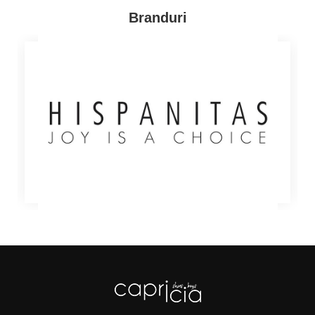
incaltaminte sau genti in valoare de peste 300 Lei,
Branduri
vei beneficia de transport gratuit! Alege Capricia.ro si
te vei bucura de calitate la preturi mici!