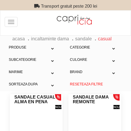
Transport gratuit peste 200 lei
Toggle
navigation
acasa
incaltaminte dama
sandale
casual
PRODUSE
CATEGORIE
SUBCATEGORIE
CULOARE
MARIME
BRAND
SORTEAZA DUPA
RESETEAZA FILTRE
SANDALE CASUAL
SANDALE DAMA
ALMA EN PENA
REMONTE