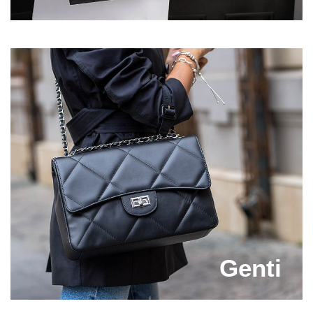
suntem convinsi ca te vei indragosti instantaneu!
Completeaza-ti tinutele cu cele mai frumoase
sandale de vara casual pe care le vei gasi la preturi
avantajoase. Alege Capricia.ro si vei fi mereu la
curent cu ultimele tendinte in materie de incaltaminte
dama!
Acum e momentul sa profiti de oferte si sa adaugi in
colectia ta noile modele de sandale din piele. Bucura-
te de confortul pe care il ofera articolele de
incaltaminte realizate din piele naturala! Vara
aceasta, poarta sandalele de vara de pe Capricia.ro
si lasa-te admirata! Sigur vei atrage toate privirile!
Genti
Prinde promotiile de pe site si comanda perechile de
sandale piele de vara care iti completeaza perfect
tinutele! In plus, daca vei achizitiona articole de