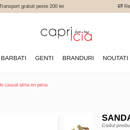
ransport gratuit peste 200 lei
Ret
 BARBATI
GENTI
BRANDURI
NOUTATI
le casual alma en pena
SANDA
Codul produ