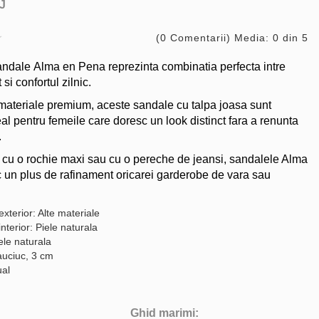
J
(0 Comentarii) Media: 0 din 5
ndale Alma en Pena reprezinta combinatia perfecta intre
t si confortul zilnic.
 materiale premium, aceste sandale cu talpa joasa sunt
al pentru femeile care doresc un look distinct fara a renunta
.
ti cu o rochie maxi sau cu o pereche de jeansi, sandalele Alma
un plus de rafinament oricarei garderobe de vara sau
exterior: Alte materiale
interior: Piele naturala
ele naturala
auciuc, 3 cm
ual
Ghid marimi: