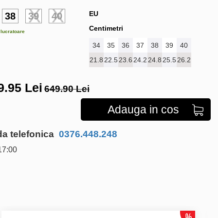
EU
38
39
40
Centimetri
e lucratoare
34
35
36
37
38
39
40
21.8
22.5
23.6
24.2
24.8
25.5
26.2
9.95
Lei
649.90 Lei
Adauga in cos
 telefonica
0376.448.248
17:00