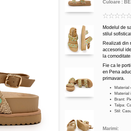
Culoare :
BE
Modelul de sa
stilul sofistica
Realizati din
accesoriul ide
la comoditate
Fie ca le por
en Pena aduc 
primavara.
Material 
Material 
Brant: Pi
Talpa: C
Stil: Cas
Marimi: