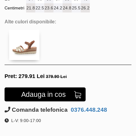
Centimetri
21.8
22.5
23.6
24.2
24.8
25.5
26.2
Alte culori disponibile:
Pret:
279.91
Lei
379.90 Lei
Adauga in cos
Comanda telefonica
0376.448.248
L-V: 9:00-17:00