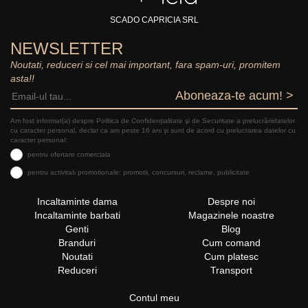
SCADO CAPRICIA SRL
NEWSLETTER
Noutati, reduceri si cel mai important, fara spam-uri, promitem
asta!!
Aboneaza-te acum! >
Am fost informat(a) despre Politica de Confidențialitate şi de Securitate a prelucrăriidatelor
cu caracter personal, declar ca am peste 16 ani și sunt de acord cu prelucrarea datelor cu
caracter personal:
pentru ofertare comerciala
pentru activitati promotionale: promotii, concursuri, reclame, publicitate
Incaltaminte dama
Despre noi
Incaltaminte barbati
Magazinele noastre
Genti
Blog
Branduri
Cum comand
Noutati
Cum platesc
Reduceri
Transport
Contul meu