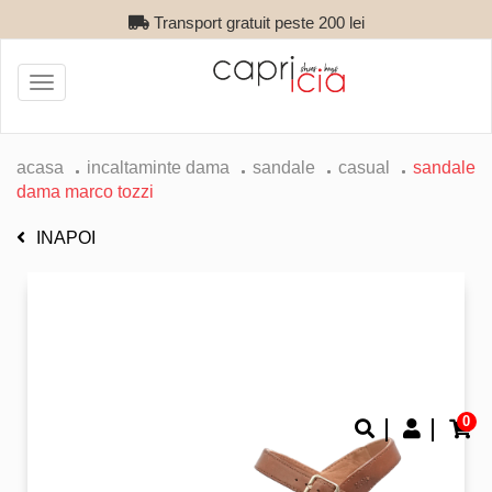
Transport gratuit peste 200 lei
Toggle
navigation
acasa
incaltaminte dama
sandale
casual
sandale
dama marco tozzi
INAPOI
0