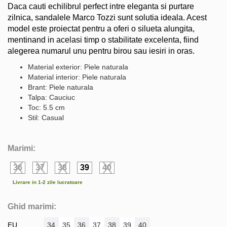
Daca cauti echilibrul perfect intre eleganta si purtare
zilnica, sandalele Marco Tozzi sunt solutia ideala. Acest
model este proiectat pentru a oferi o silueta alungita,
mentinand in acelasi timp o stabilitate excelenta, fiind
alegerea numarul unu pentru birou sau iesiri in oras.
Material exterior: Piele naturala
Material interior: Piele naturala
Brant: Piele naturala
Talpa: Cauciuc
Toc: 5.5 cm
Stil: Casual
Marimi:
36
37
38
39
40
Livrare in 1-2 zile lucratoare
Ghid marimi:
EU
34
35
36
37
38
39
40