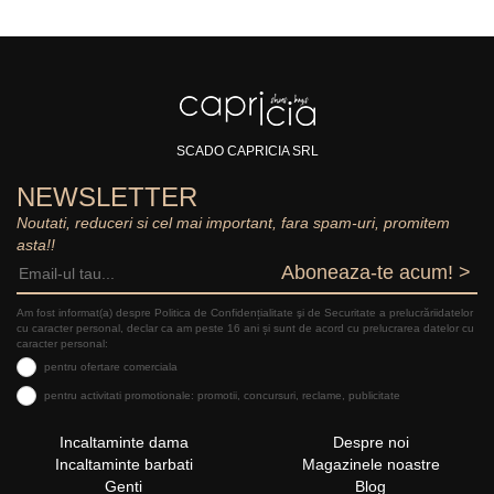
SCADO CAPRICIA SRL
NEWSLETTER
Noutati, reduceri si cel mai important, fara spam-uri, promitem
asta!!
Aboneaza-te acum! >
Am fost informat(a) despre Politica de Confidențialitate şi de Securitate a prelucrăriidatelor
cu caracter personal, declar ca am peste 16 ani și sunt de acord cu prelucrarea datelor cu
caracter personal:
pentru ofertare comerciala
pentru activitati promotionale: promotii, concursuri, reclame, publicitate
Incaltaminte dama
Despre noi
Incaltaminte barbati
Magazinele noastre
Genti
Blog