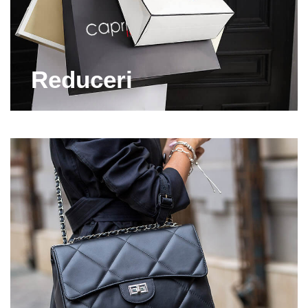
cele mai avantajoase preturi. Bucura-te acum de
accesorii realizate din materiale de calitate!
Alege Capricia.ro si te vei bucura de cele mai
Reduceri
frumoase genti shopper bag! Si pentru ca ne axam
pe calitate, pe site-ul nostru vei gasi doar genti
shopper bag din piele 100% naturala. Achizitioneaza
o geanta rezistenta, cu un aspect impecabil, pe care
o poti purta atat la locul de munca, cat si la
shopping. Avem modele cu un design deosebit,
prevazute cu o curea sau mai multe, astfel incat sa
le poti purta asa cum preferi, pe mana, pe brat sau
pe umar.
In plus, gentile shopper bag de pe Capricia.ro au
diverse dimensiuni, detalii metalice, sisteme de
inchidere si compartimentari, astfel ca suntem siguri