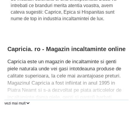
intrebati ce branduri merita atentia voastra, avem
cateva sugestii: Caprice, Epica si Hispanitas sunt
nume de top in industria incaltamintei de lux.
Capricia. ro - Magazin incaltaminte online
Capricia este un magazin de incaltaminte si genti
piele naturala unde vei gasi intotdeauna produse de
calitate superioara, la cele mai avantajoase preturi.
Magazinul Capricia a fost infiintat in anul 1995 in
Piatra Neamt si s-a dezvoltat pe piata articolelor de
incaltaminte dama piele, genti si pantofi barbati.
vezi mai mult
Colaboram cu 20 de branduri autohtone si
internationale, asa ca la noi vei gasi intotdeauna
modele deosebite de pantofi din piele 100% naturala!