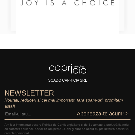
SCADO CAPRICIA SRL
NEWSLETTER
Noutati, reduceri si cel mai important, fara spam-uri, promitem
asta!!
Aboneaza-te acum! >
Am fost informat(a) despre Politica de Confidențialitate şi de Securitate a prelucrăriidatelor
cu caracter personal, declar ca am peste 16 ani și sunt de acord cu prelucrarea datelor cu
caracter personal: