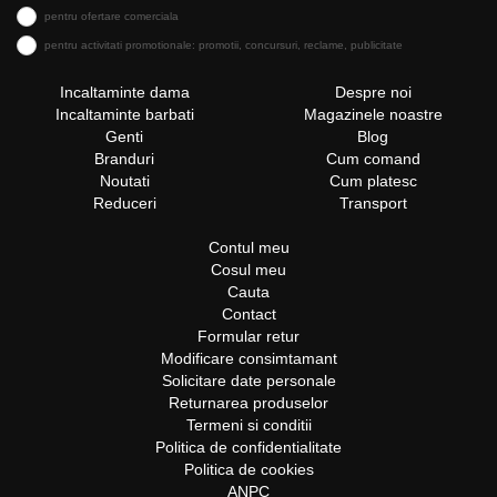
pentru ofertare comerciala
pentru activitati promotionale: promotii, concursuri, reclame, publicitate
Incaltaminte dama
Despre noi
Incaltaminte barbati
Magazinele noastre
Genti
Blog
Branduri
Cum comand
Noutati
Cum platesc
Reduceri
Transport
Contul meu
Cosul meu
Cauta
Contact
Formular retur
Modificare consimtamant
Solicitare date personale
Returnarea produselor
Termeni si conditii
Politica de confidentialitate
Politica de cookies
ANPC