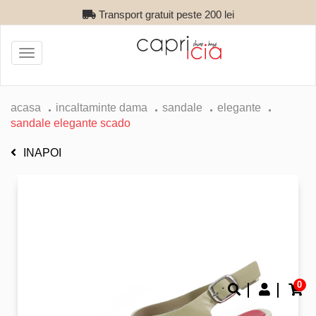
Transport gratuit peste 200 lei
Toggle
navigation
acasa
incaltaminte dama
sandale
elegante
sandale elegante scado
INAPOI
0