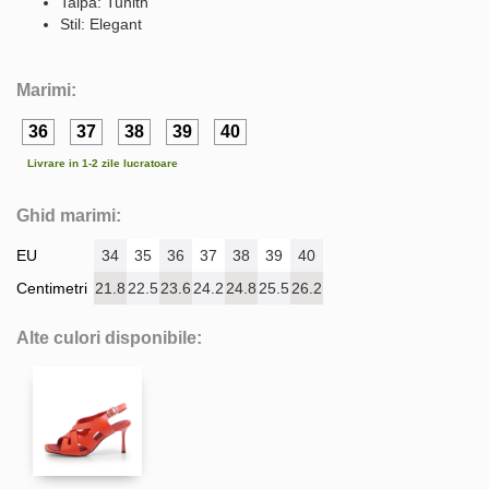
Talpa: Tunith
Stil: Elegant
Marimi:
36
37
38
39
40
Livrare in 1-2 zile lucratoare
Ghid marimi:
EU
34
35
36
37
38
39
40
Centimetri
21.8
22.5
23.6
24.2
24.8
25.5
26.2
Alte culori disponibile: