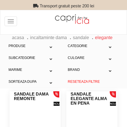
Transport gratuit peste 200 lei
Toggle
navigation
acasa
incaltaminte dama
sandale
elegante
PRODUSE
CATEGORIE
SUBCATEGORIE
CULOARE
MARIME
BRAND
SORTEAZA DUPA
RESETEAZA FILTRE
SANDALE DAMA
SANDALE
REMONTE
ELEGANTE ALMA
EN PENA