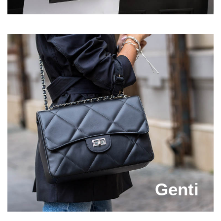
apartin unot branduri cunoscute, precum Ara, Epica,
Hispanitas, Marco Tozzi, Otter, S'Oliver sau Tamaris.
Achizitioneaza acum o pereche de sandale elegante
din piele si o vei purta multi ani la rand, fara ca
aceasta sa se deterioreze sau sa isi schimbe
aspectul.
Pe site-ul nostru vei gasi incaltaminte intr-o gama
variata de culori si stiluri, asa ca vei putea comanda
modelul care se asorteaza perfect cu tinuta pe care
urmeaza sa o porti. Prinde ofertele speciale de pe
Capricia.ro si comanda perechile tale favorite de
sandale dama elegante la un super pret! Investeste
doar in articole de incaltaminte de calitate premium
pentru a te bucura de un aspect impecabil si confort!
Genti