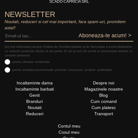
SCADO CAPRICIA SRL
NEWSLETTER
Noutati, reduceri si cel mai important, fara spam-uri, promitem
asta!!
Aboneaza-te acum! >
Am fost informat(a) despre Politica de Confidențialitate şi de Securitate a prelucrăriidatelor
cu caracter personal, declar ca am peste 16 ani și sunt de acord cu prelucrarea datelor cu
caracter personal:
pentru ofertare comerciala
pentru activitati promotionale: promotii, concursuri, reclame, publicitate
Incaltaminte dama
Despre noi
Incaltaminte barbati
Magazinele noastre
Genti
Blog
Branduri
Cum comand
Noutati
Cum platesc
Reduceri
Transport
Contul meu
Cosul meu