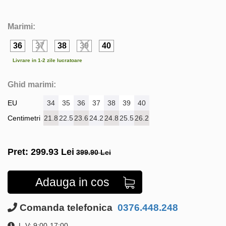
Marimi:
36
37
38
39
40
Livrare in 1-2 zile lucratoare
Ghid marimi:
EU
34
35
36
37
38
39
40
Centimetri
21.8
22.5
23.6
24.2
24.8
25.5
26.2
Pret:
299.93
Lei
399.90 Lei
Adauga in cos
Comanda telefonica
0376.448.248
L-V: 9:00-17:00