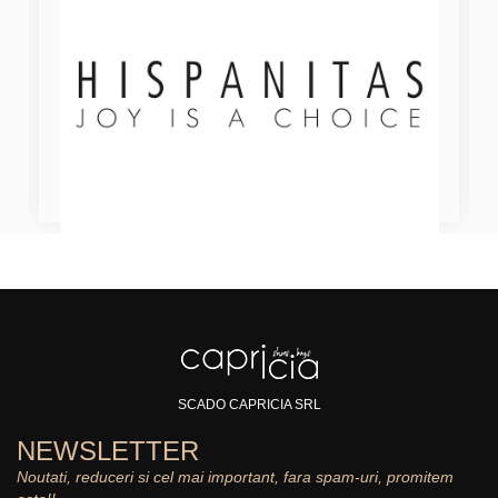
SCADO CAPRICIA SRL
NEWSLETTER
Noutati, reduceri si cel mai important, fara spam-uri, promitem