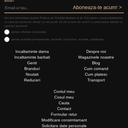
asta!!
Aboneaza-te acum! >
Am fost informat(a) despre Politica de Confidențialitate şi de Securitate a prelucrăriidatelor
cu caracter personal, declar ca am peste 16 ani și sunt de acord cu prelucrarea datelor cu
caracter personal:
pentru ofertare comerciala
pentru activitati promotionale: promotii, concursuri, reclame, publicitate
Incaltaminte dama
Despre noi
Incaltaminte barbati
Magazinele noastre
Genti
Blog
Branduri
Cum comand
Noutati
Cum platesc
Reduceri
Transport
Contul meu
Cosul meu
Cauta
Contact
Formular retur
Modificare consimtamant
Solicitare date personale