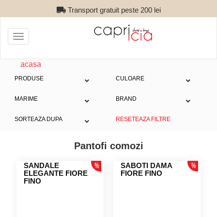
Transport gratuit peste 200 lei
Toggle
navigation
acasa
PRODUSE
CULOARE
MARIME
BRAND
SORTEAZA DUPA
RESETEAZA FILTRE
Pantofi comozi
SANDALE
SABOTI DAMA
ELEGANTE FIORE
FIORE FINO
FINO