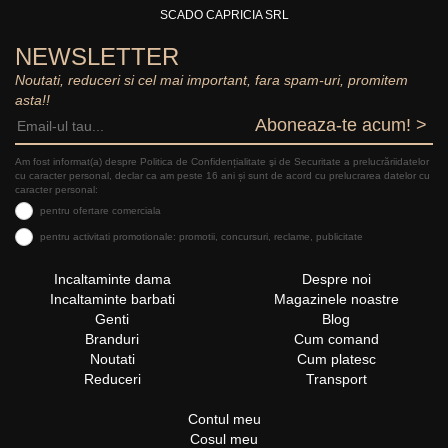
SCADO CAPRICIA SRL
NEWSLETTER
Noutati, reduceri si cel mai important, fara spam-uri, promitem
asta!!
Aboneaza-te acum! >
Am fost informat(a) despre Politica de Confidențialitate şi de Securitate a prelucrăriidatelor
cu caracter personal, declar ca am peste 16 ani și sunt de acord cu prelucrarea datelor cu
caracter personal:
pentru ofertare comerciala
pentru activitati promotionale: promotii, concursuri, reclame, publicitate
Incaltaminte dama
Despre noi
Incaltaminte barbati
Magazinele noastre
Genti
Blog
Branduri
Cum comand
Noutati
Cum platesc
Reduceri
Transport
Contul meu
Cosul meu