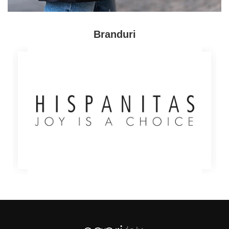
Cauti balerini piele? Acceseaza site-ul nostru si
alege modelul tau preferat! Iti punem la dispozitie
Branduri
balerini simpli sau cu diferite accesorii, de care cu
siguranta te vei indragosti instant!
Vrei sa achizitionezi pantofi dama piele? La noi
gasesti modele casual, elegante sau confort, in
functie de preferintele tale. Descopera acum o
colectie de incaltaminte dama care cuprinde peste
200 de perechi de pantofi din piele 100% naturala si
comanda modelul tau favorit! Cu sau fara toc, cu
talpa ortopedica sau in stilul Oxford, iti garantam ca
pe Capricia.ro vei gasi perechea pe care o cauti!
Atunci cand vrei sa achizitionezi incaltaminte dama
piele, nu rata nici colectia de cizme special creata