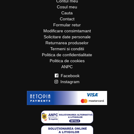
naturala pentru zilele toride de vara. Comanda
Contul meu
Cosul meu
sandale perfecte pentru plimbari lungi si distractie
Cauta
din plin! Alege Capricia.ro si vei face furori in orice
Contact
sezon!
Formular retur
Modificare consimtamant
Solicitare date personale
Returnarea produselor
Termeni si conditii
Politica de confidentialitate
Politica de cookies
ANPC
Facebook
Instagram