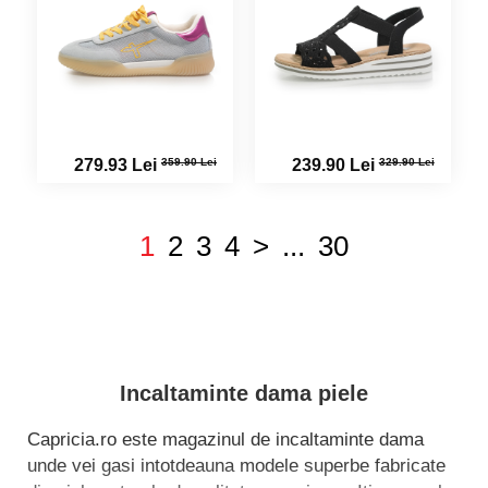
359.90 Lei
329.90 Lei
279.93 Lei
239.90 Lei
1
2
3
4
>
...
30
Incaltaminte dama piele
Capricia.ro este magazinul de incaltaminte dama
unde vei gasi intotdeauna modele superbe fabricate