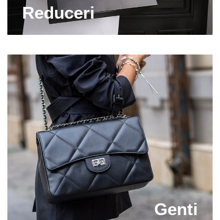
numai pantofi dama din piele naturala! Acest material
Reduceri
este rezistent si iti va oferi intotdeauna confort. Pe
Capricia.ro vei gasi articole care te vor inspira in
crearea unor outfituri de revista! Meriti sa te simti
speciala in fiecare zi, asa ca noi te vom ajuta sa iti
completezi tinuta cu cele mai tari perechi de pantofi
dama piele!
Indiferent daca preferi piesele elegante de
incaltaminte dama piele sau iti place stilul confort
,
pe
Capricia.ro gasesti articolele de care ai nevoie! Iti
punem la dispozitie sute de modele in diverse culori
si stiluri, potrivite atat pentru mersul la birou, cat si
pentru iesirile in oras cu prietenii. In plus, avem grija
ca tu sa te bucuri mereu de oferte speciale la
incaltaminte dama piele pe care sigur iti va fi greu sa
le refuzi.
Genti