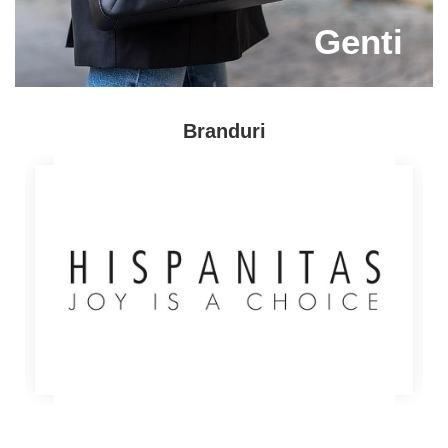
Genti
Paleta de culori este foarte diversificata, asa ca
suntem siguri ca vei gasi perechile perfecte pentru
orice tip de tinuta. O pereche de sandale de pe
Branduri
Capricia.ro ii va aduce un plus de eleganta si stil
oricarui outfit, deoarece modelele noastre sunt
realizate cu mare atentie la detalii, din cele mai bune
materiale, si corespund cu noile tendinte in materie
de incaltaminte.
Bucura-te de ofertele de pe Capricia.ro si comanda
sandale dama din piele naturala. Reducerile de pe
site-ul Capricia.ro sunt de nerefuzat! A venit
momentul sa te gandesti la tine si sa iti cumperi
perechile de incaltaminte care te vor scoate in
evidenta oriunde vei merge!