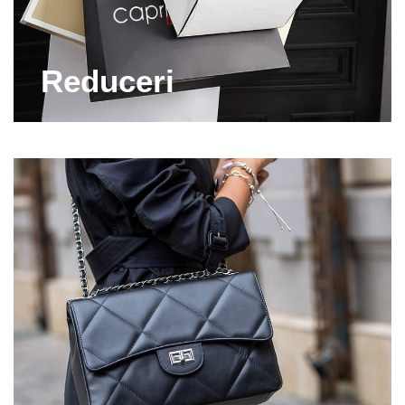
precum Epica, Marco Tozzi, Otter, Scado sau
S'Oliver, asa ca vei achizitiona sandale de calitate
superioara la preturi avantajoase. Iti punem la
Reduceri
dispozitie doar incaltaminte dama din piele naturala
100%, deoarece acest material este rezistent, trece
cu brio testul timpului si iti ofera confort sporit. In
zilele calduroase de vara, ai nevoie de articole de
incaltaminte comode care sa-ti permita sa faci
plimbari lungi si sa te distrezi pana dimineata!
Din dulapul tau nu pot lipsi modelele cu talpa joasa,
care sunt usoare si pot fi asortate cu orice tinuta de
zi, dar si perechile de sandale cu toc, perfecte pentru
un outfit de seara. Purtate alaturi de o rochie sau o
salopeta eleganta, vei obtine un look spectaculos,
demn de remarcat. Vezi acum ce cuprinde lista
noastra de reduceri sandale dama si comanda-ti
perechile favorite la un pret fara concurenta.