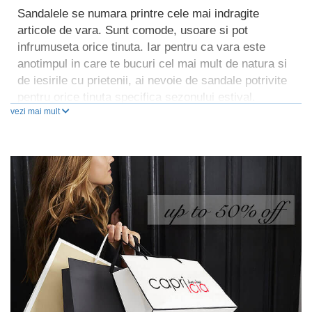
Sandalele se numara printre cele mai indragite
articole de vara. Sunt comode, usoare si pot
infrumuseta orice tinuta. Iar pentru ca vara este
anotimpul in care te bucuri cel mai mult de natura si
de iesirile cu prietenii, ai nevoie de sandale potrivite
pentru orice tinuta specifica sezonului estival.
vezi mai mult
Capricia.ro iti pune la dispozitie o colectie variata de
sandale dama piele naturala la reduceri. Ti-am
pregatit modele cu un design simplu, elegant sau
sofisticat la preturi de nerefuzat. Cu ajutorul lor, poti
crea outfit-uri de efect si poti atrage toate privirile.
Descopera lista de reduceri sandale dama si alege
perechile cu care vei face furori!
Pe site-ul Capricia.ro vei gasi articole de
incaltaminte care apartin unor branduri cunoscute,