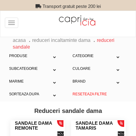
Transport gratuit peste 200 lei
Toggle
navigation
acasa
reduceri incaltaminte dama
reduceri
sandale
PRODUSE
CATEGORIE
SUBCATEGORIE
CULOARE
MARIME
BRAND
SORTEAZA DUPA
RESETEAZA FILTRE
Reduceri sandale dama
SANDALE DAMA
SANDALE DAMA
REMONTE
TAMARIS