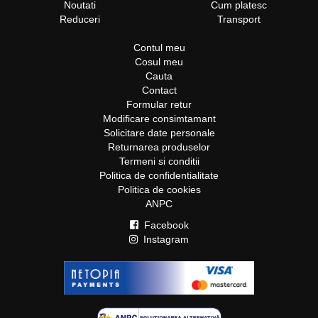
Noutati
Cum platesc
Descopera acum zecile de oferte speciale si
Reduceri
Transport
imbogateste-ti colectia de sandale cu cele mai noi
modele. Fii in trend cu Capricia.ro!
Contul meu
Cosul meu
Cauta
Contact
Formular retur
Modificare consimtamant
Solicitare date personale
Returnarea produselor
Termeni si conditii
Politica de confidentialitate
Politica de cookies
ANPC
Facebook
Instagram