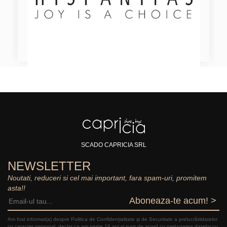
SCADO CAPRICIA SRL
NEWSLETTER
Noutati, reduceri si cel mai important, fara spam-uri, promitem
asta!!
Aboneaza-te acum! >
Am fost informat(a) despre Politica de Confidențialitate şi de Securitate a prelucrăriidatelor
cu caracter personal, declar ca am peste 16 ani și sunt de acord cu prelucrarea datelor cu