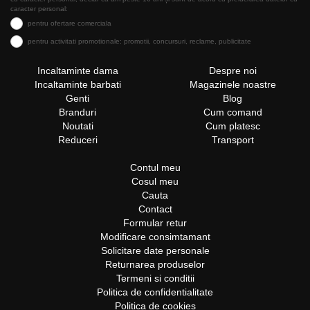
caracter personal:
pentru ofertare comerciala
pentru activitati promotionale: promotii, concursuri, reclame, publicitate
Incaltaminte dama
Despre noi
Incaltaminte barbati
Magazinele noastre
Genti
Blog
Branduri
Cum comand
Noutati
Cum platesc
Reduceri
Transport
Contul meu
Cosul meu
Cauta
Contact
Formular retur
Modificare consimtamant
Solicitare date personale
Returnarea produselor
Termeni si conditii
Politica de confidentialitate
Politica de cookies