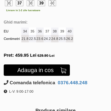
36
37
38
39
40
Livrare in 1-2 zile lucratoare
Ghid marimi:
EU
34
35
36
37
38
39
40
Centimetri
21.8
22.5
23.6
24.2
24.8
25.5
26.2
Pret:
459.95
Lei
629.90 Lei
Adauga in cos
Comanda telefonica
0376.448.248
L-V: 9:00-17:00
Produse similare