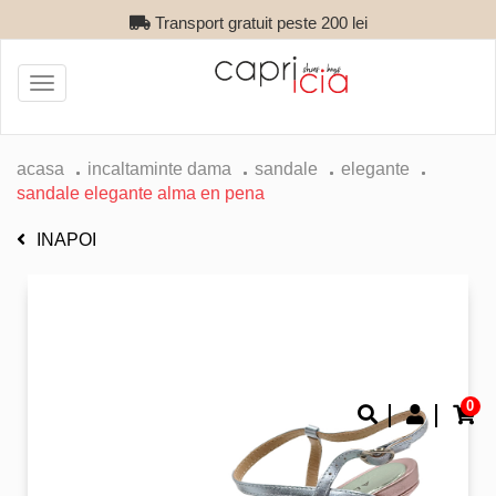
Transport gratuit peste 200 lei
Toggle
navigation
acasa
incaltaminte dama
sandale
elegante
sandale elegante alma en pena
INAPOI
0