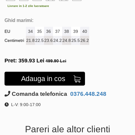
Livrare in 1-2 zile lucratoare
Ghid marimi:
EU
34
35
36
37
38
39
40
Centimetri
21.8
22.5
23.6
24.2
24.8
25.5
26.2
Pret:
359.93
Lei
499.90 Lei
Adauga in cos
Comanda telefonica
0376.448.248
L-V: 9:00-17:00
Pareri ale altor clienti