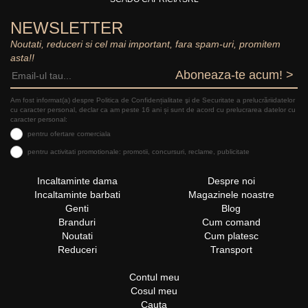
NEWSLETTER
Noutati, reduceri si cel mai important, fara spam-uri, promitem
asta!!
Aboneaza-te acum! >
Am fost informat(a) despre Politica de Confidențialitate şi de Securitate a prelucrăriidatelor
cu caracter personal, declar ca am peste 16 ani și sunt de acord cu prelucrarea datelor cu
caracter personal:
pentru ofertare comerciala
pentru activitati promotionale: promotii, concursuri, reclame, publicitate
Incaltaminte dama
Despre noi
Incaltaminte barbati
Magazinele noastre
Genti
Blog
Branduri
Cum comand
Noutati
Cum platesc
Reduceri
Transport
Contul meu
Cosul meu
Cauta