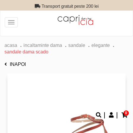
Transport gratuit peste 200 lei
Toggle
navigation
acasa
incaltaminte dama
sandale
elegante
sandale dama scado
INAPOI
0