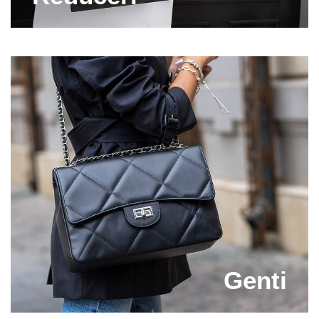
Pe langa garantia calitatii, iti oferim si oferte de
nerefuzat! Vei avea intotdeauna acces la ultimele
modele, create conform noilor tendinte din moda, si
te vei bucura de preturi excelente. Alege din colectia
Capricia pantofi dama din piele in nuante usor de
asortat cu piesele vestimentare din garderoba ta si
bucura-te de un look fabulos in fiecare zi!
Descopera acum o selectie deosebita de
incaltaminte si asaza in dulapul tau cele mai
frumoase perechi de ghete Capricia, precum si alte
articole necesare pentru fiecare anotimp!
Genti