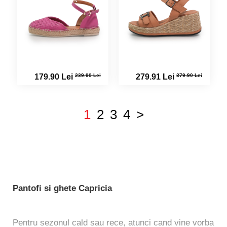
239.90 Lei
379.90 Lei
179.90 Lei
279.91 Lei
1
2
3
4
>
Pantofi si ghete Capricia
Pentru sezonul cald sau rece, atunci cand vine vorba