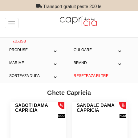
Transport gratuit peste 200 lei
Toggle
navigation
acasa
PRODUSE
CULOARE
MARIME
BRAND
SORTEAZA DUPA
RESETEAZA FILTRE
Ghete Capricia
SABOTI DAMA
SANDALE DAMA
CAPRICIA
CAPRICIA