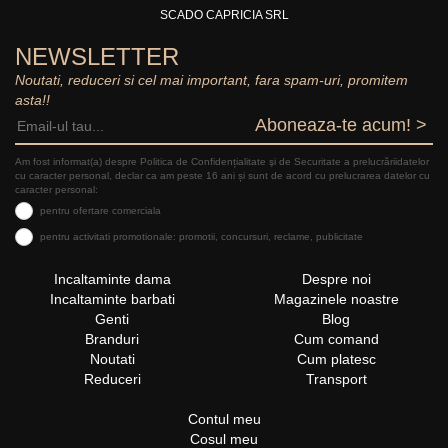
SCADO CAPRICIA SRL
NEWSLETTER
Noutati, reduceri si cel mai important, fara spam-uri, promitem
asta!!
Aboneaza-te acum! >
Am fost informat(a) despre Politica de Confidențialitate şi de Securitate a prelucrăriidatelor
cu caracter personal, declar ca am peste 16 ani și sunt de acord cu prelucrarea datelor cu
caracter personal:
pentru ofertare comerciala
pentru activitati promotionale: promotii, concursuri, reclame, publicitate
Incaltaminte dama
Despre noi
Incaltaminte barbati
Magazinele noastre
Genti
Blog
Branduri
Cum comand
Noutati
Cum platesc
Reduceri
Transport
Contul meu
Cosul meu