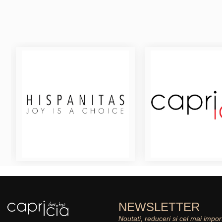
NEWSLETTER
Noutati, reduceri si cel mai impor