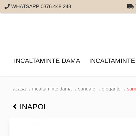
WHATSAPP 0376.448.248
T
INCALTAMINTE DAMA
INCALTAMINTE
acasa
incaltaminte dama
sandale
elegante
san
INAPOI