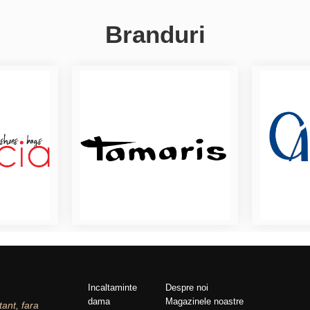
Branduri
Incaltaminte
Despre noi
dama
Magazinele noastre
tant, fara