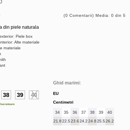
J
(0 Comentarii) Media: 0 din 5
din piele naturala
exterior: Piele box
interior: Alte materiale
te materiale
m
nith
gant
Ghid marimi:
EU
38
39
40
Centimetri
e lucratoare
34
35
36
37
38
39
40
21.8
22.5
23.6
24.2
24.8
25.5
26.2