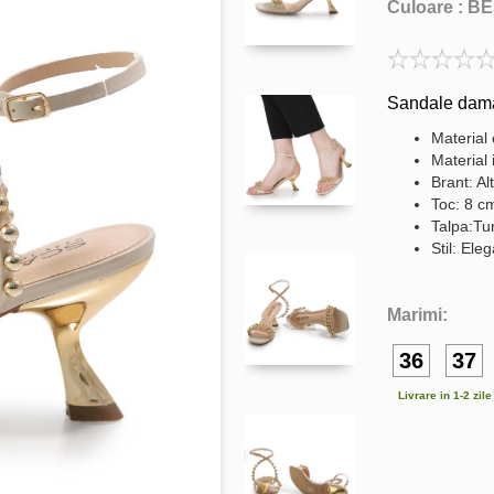
Culoare :
BE
Sandale dama 
Material 
Material 
Brant: Al
Toc: 8 c
Talpa:Tu
Stil: Ele
Marimi:
36
37
Livrare in 1-2 zil