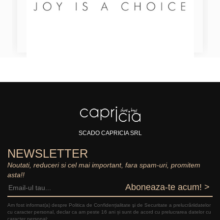
SCADO CAPRICIA SRL
NEWSLETTER
Noutati, reduceri si cel mai important, fara spam-uri, promitem
asta!!
Aboneaza-te acum! >
Am fost informat(a) despre Politica de Confidențialitate şi de Securitate a prelucrăriidatelor
cu caracter personal, declar ca am peste 16 ani și sunt de acord cu prelucrarea datelor cu
caracter personal: