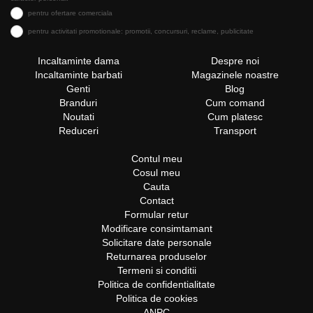
pentru ofertare comerciala
pentru activitati promotionale: promotii, concursuri, reclame, publicitate
Incaltaminte dama
Despre noi
Incaltaminte barbati
Magazinele noastre
Genti
Blog
Branduri
Cum comand
Noutati
Cum platesc
Reduceri
Transport
Contul meu
Cosul meu
Cauta
Contact
Formular retur
Modificare consimtamant
Solicitare date personale
Returnarea produselor
Termeni si conditii
Politica de confidentialitate
Politica de cookies
ANPC