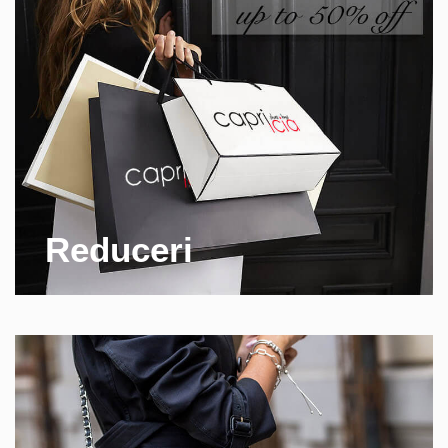
Rodica �.
Florentina S.
Maria C.
Ff comode!
Reduceri