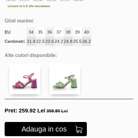
Livrare in 1-2 zile lucratoare
Ghid marimi:
EU
34
35
36
37
38
39
40
Centimetri
21.8
22.5
23.6
24.2
24.8
25.5
26.2
Alte culori disponibile:
Pret:
259.92
Lei
359.90 Lei
Adauga in cos