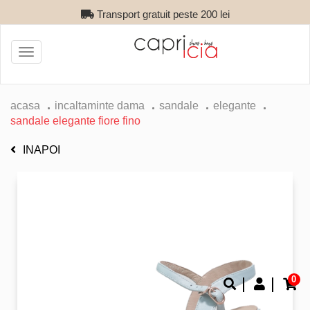
Transport gratuit peste 200 lei
Toggle
navigation
acasa
incaltaminte dama
sandale
elegante
sandale elegante fiore fino
INAPOI
0