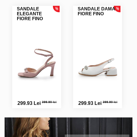
Super comode.
SANDALE
SANDALE DAMA
ELEGANTE
FIORE FINO
FIORE FINO
Florentina D.
Maria O.
Multumesc! Am fost foarte mulțumită!Revin curand
Angelica V.
Marinela V.
Calitate deosebita.
399.90 lei
399.90 lei
299.93 Lei
299.93 Lei
Gabriela M.
Foarte frumoase exact ca în poză. Lucrate cu grijă. Sper să
fie și comode. Deocamdată nu le pot purta. Voi reveni