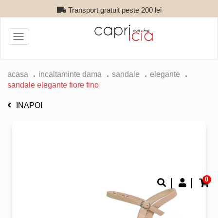
Transport gratuit peste 200 lei
Toggle
navigation
acasa
incaltaminte dama
sandale
elegante
sandale elegante fiore fino
INAPOI
0