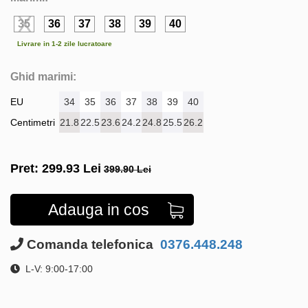
35
36
37
38
39
40
Livrare in 1-2 zile lucratoare
Ghid marimi:
EU
34
35
36
37
38
39
40
Centimetri
21.8
22.5
23.6
24.2
24.8
25.5
26.2
Pret:
299.93
Lei
399.90 Lei
Adauga in cos
Comanda telefonica
0376.448.248
L-V: 9:00-17:00