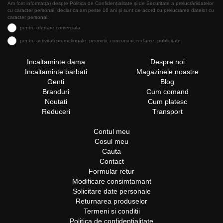
Am fost informat(a) despre Politica de Confidențialitate şi de Securitate a prelucrăriidatelor
cu caracter personal, declar ca am peste 16 ani și sunt de acord cu prelucrarea datelor cu
caracter personal:
pentru ofertare comerciala
pentru activitati promotionale: promotii, concursuri, reclame, publicitate
Incaltaminte dama
Despre noi
Incaltaminte barbati
Magazinele noastre
Genti
Blog
Branduri
Cum comand
Noutati
Cum platesc
Reduceri
Transport
Contul meu
Cosul meu
Cauta
Contact
Formular retur
Modificare consimtamant
Solicitare date personale
Returnarea produselor
Termeni si conditii
Politica de confidentialitate