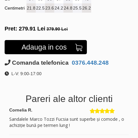
Centimetri
21.8
22.5
23.6
24.2
24.8
25.5
26.2
Pret:
279.91
Lei
379.90 Lei
Adauga in cos
Comanda telefonica
0376.448.248
L-V: 9:00-17:00
Pareri ale altor clienti
Cornelia R.
Sandalele Marco Tozzi Fucsia sunt superbe și comode , o
achiziție bună pe termen lung !