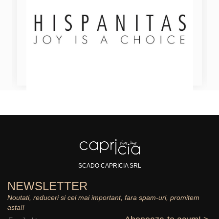
SCADO CAPRICIA SRL
NEWSLETTER
Noutati, reduceri si cel mai important, fara spam-uri, promitem
asta!!