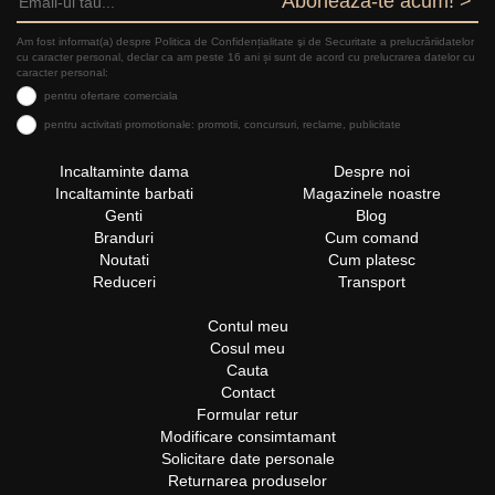
Aboneaza-te acum! >
Am fost informat(a) despre Politica de Confidențialitate şi de Securitate a prelucrăriidatelor
cu caracter personal, declar ca am peste 16 ani și sunt de acord cu prelucrarea datelor cu
caracter personal:
pentru ofertare comerciala
pentru activitati promotionale: promotii, concursuri, reclame, publicitate
Incaltaminte dama
Despre noi
Incaltaminte barbati
Magazinele noastre
Genti
Blog
Branduri
Cum comand
Noutati
Cum platesc
Reduceri
Transport
Contul meu
Cosul meu
Cauta
Contact
Formular retur
Modificare consimtamant
Solicitare date personale
Returnarea produselor