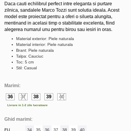
Daca cauti echilibrul perfect intre eleganta si purtare
zilnica, sandalele Marco Tozzi sunt solutia ideala. Acest
model este proiectat pentru a oferi o silueta alungita,
mentinand in acelasi timp o stabilitate excelenta, fiind
alegerea numarul unu pentru birou sau iesiri in oras.
Material exterior: Piele naturala
Material interior: Piele naturala
Brant: Piele naturala
Talpa: Cauciuc
Toc: 5 cm
Stil: Casual
Marimi:
36
37
38
39
40
Livrare in 1-2 zile lucratoare
Ghid marimi:
EU
34
35
36
37
38
39
40