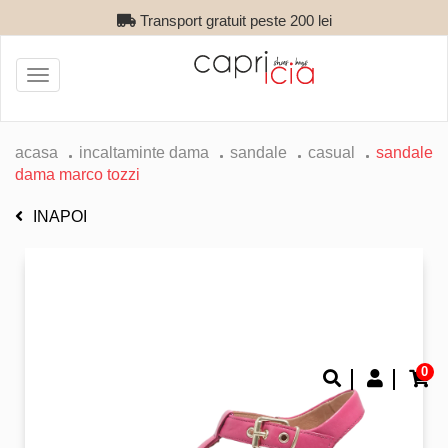
Transport gratuit peste 200 lei
Toggle
navigation
acasa
incaltaminte dama
sandale
casual
sandale
dama marco tozzi
INAPOI
0