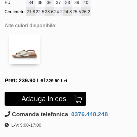
EU
34
35
36
37
38
39
40
Centimetri
21.8
22.5
23.6
24.2
24.8
25.5
26.2
Alte culori disponibile:
Pret:
239.90
Lei
329.90 Lei
Adauga in cos
Comanda telefonica
0376.448.248
L-V: 9:00-17:00