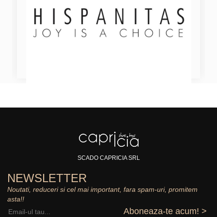
SCADO CAPRICIA SRL
NEWSLETTER
Noutati, reduceri si cel mai important, fara spam-uri, promitem
asta!!
Aboneaza-te acum! >