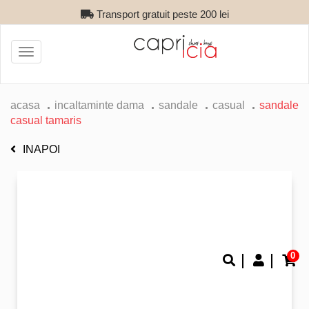
Transport gratuit peste 200 lei
Toggle
navigation
acasa
incaltaminte dama
sandale
casual
sandale
casual tamaris
INAPOI
0