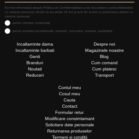
Am fost informat(a) despre Politica de Confidențialitate şi de Securitate a prelucrăriidatelor
cu caracter personal, declar ca am peste 16 ani și sunt de acord cu prelucrarea datelor cu
caracter personal:
pentru ofertare comerciala
pentru activitati promotionale: promotii, concursuri, reclame, publicitate
Incaltaminte dama
Despre noi
Incaltaminte barbati
Magazinele noastre
Genti
Blog
Branduri
Cum comand
Noutati
Cum platesc
Reduceri
Transport
Contul meu
Cosul meu
Cauta
Contact
Formular retur
Modificare consimtamant
Solicitare date personale
Returnarea produselor
Termeni si conditii