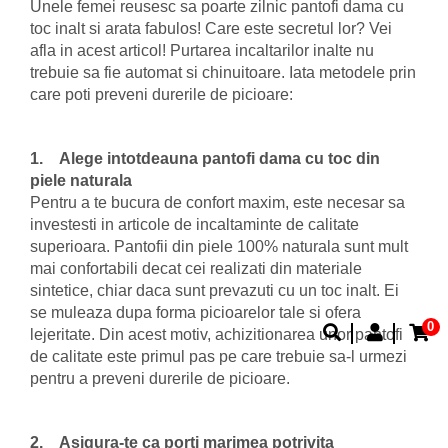
Unele femei reusesc sa poarte zilnic pantofi dama cu
toc inalt si arata fabulos! Care este secretul lor? Vei
afla in acest articol! Purtarea incaltarilor inalte nu
trebuie sa fie automat si chinuitoare. Iata metodele prin
care poti preveni durerile de picioare:
1. Alege intotdeauna pantofi dama cu toc din
piele naturala
Pentru a te bucura de confort maxim, este necesar sa
investesti in articole de incaltaminte de calitate
superioara. Pantofii din piele 100% naturala sunt mult
mai confortabili decat cei realizati din materiale
sintetice, chiar daca sunt prevazuti cu un toc inalt. Ei
se muleaza dupa forma picioarelor tale si ofera
0
lejeritate. Din acest motiv, achizitionarea unor pantofi
de calitate este primul pas pe care trebuie sa-l urmezi
pentru a preveni durerile de picioare.
2. Asigura-te ca porti marimea potrivita