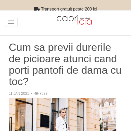
Retur gratuit
Toggle
navigation
Cum sa previi durerile
de picioare atunci cand
porti pantofi de dama cu
toc?
11 JAN 2021
7588