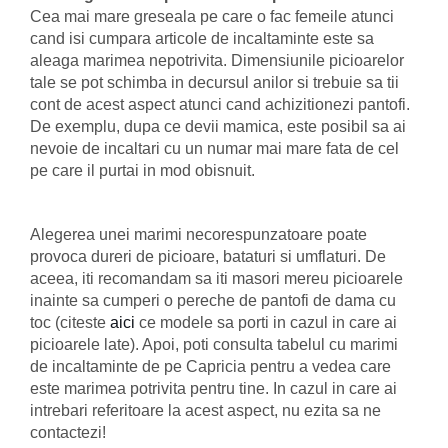
Cea mai mare greseala pe care o fac femeile atunci
cand isi cumpara articole de incaltaminte este sa
aleaga marimea nepotrivita. Dimensiunile picioarelor
tale se pot schimba in decursul anilor si trebuie sa tii
cont de acest aspect atunci cand achizitionezi pantofi.
De exemplu, dupa ce devii mamica, este posibil sa ai
nevoie de incaltari cu un numar mai mare fata de cel
pe care il purtai in mod obisnuit.
Alegerea unei marimi necorespunzatoare poate
provoca dureri de picioare, bataturi si umflaturi. De
aceea, iti recomandam sa iti masori mereu picioarele
inainte sa cumperi o pereche de pantofi de dama cu
toc (citeste
aici
ce modele sa porti in cazul in care ai
picioarele late). Apoi, poti consulta tabelul cu marimi
de incaltaminte de pe Capricia pentru a vedea care
este marimea potrivita pentru tine. In cazul in care ai
intrebari referitoare la acest aspect, nu ezita sa ne
contactezi!