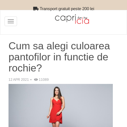
Retur gratuit
Toggle
navigation
Cum sa alegi culoarea
pantofilor in functie de
rochie?
12 APR 2021
11089