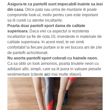
Asigura-te ca pantofii sunt impecabili inainte sa iesi
din casa.
Orice pata sau urma de murdarie iti poate
compromite look-ul, motiv pentru care este important
sa iti cureti cu atentie incaltarile.
Poarta doar pantofi sport dama de calitate
superioara
. Daca vrei ca aspectul si rezistenta
incaltarilor sa fie de nota 10, investeste in materiale de
calitate superioara. In acest mod, te vei simti
confortabil la fiecare purtare si te vei bucura ani de zile
de pantofii achizitionati.
Nu asorta pantofii sport colorati cu hainele neon.
Ca sa obtii un look armonios, poarta tinutele neon cu
adidasii albi, simpli, care sa iti puna in valoare piesele
vestimentare (citeste
aici
mai multe sfaturi).