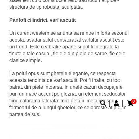
statement cu o constructie retro sau tocuri atipice -
structura de tip robusta, sculptata.
Pantofi cilindrici, varf ascutit
Un curent western se anunta sa reintre in forta sezonul
acesta, asadar stilul consacrat al varfului ascutit este
un trend. Este o vibratie aparte si pot fi integrate la
tinutele tale casual, fie ele din piele de sarpe, fie cele
clasice simple.
La polul opus sunt ghetele elegante, ce respecta
aceasta tendinta de varf ascutit. Pot fi inalte, cu toc
patrat, din piele intoarsa. In unele cazuri decupajele
pun un mare accent pe glezna, un element seducator
fiind catarama laterala, mici detalii metalice sau
0
fermoarul de-a lungul ghetelor, ce se opreste atipic, in
partea de sus.