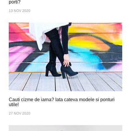
porti?
13 NOV 2020
Cauti cizme de iarna? Iata cateva modele si ponturi
utile!
27 NOV 2020