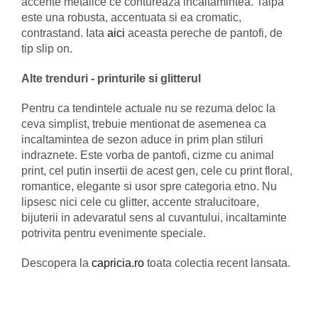
accente metalice ce contureaza incaltamintea. Talpa
este una robusta, accentuata si ea cromatic,
contrastand. Iata
aici
aceasta pereche de pantofi, de
tip slip on.
Alte trenduri - printurile si glitterul
Pentru ca tendintele actuale nu se rezuma deloc la
ceva simplist, trebuie mentionat de asemenea ca
incaltamintea de sezon aduce in prim plan stiluri
indraznete. Este vorba de pantofi, cizme cu animal
print, cel putin insertii de acest gen, cele cu print floral,
romantice, elegante si usor spre categoria etno. Nu
lipsesc nici cele cu glitter, accente stralucitoare,
bijuterii in adevaratul sens al cuvantului, incaltaminte
potrivita pentru evenimente speciale.
Descopera la
capricia.ro
toata colectia recent lansata.