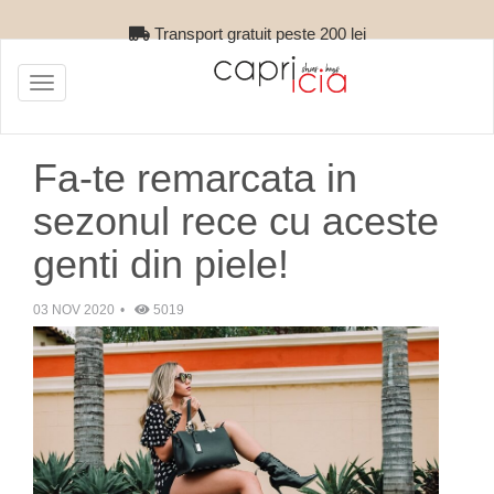
Retur gratuit
Toggle
navigation
Fa-te remarcata in
sezonul rece cu aceste
genti din piele!
03 NOV 2020
5019