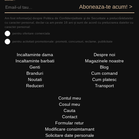
Aboneaza-te acum! >
Am fost informat(a) despre Politica de Confidențialitate şi de Securitate a prelucrăriidatelor
cu caracter personal, declar ca am peste 16 ani și sunt de acord cu prelucrarea datelor cu
caracter personal:
pentru ofertare comerciala
pentru activitati promotionale: promotii, concursuri, reclame, publicitate
Incaltaminte dama
Despre noi
Incaltaminte barbati
Magazinele noastre
Genti
Blog
Branduri
Cum comand
Noutati
Cum platesc
Reduceri
Transport
Contul meu
Cosul meu
Cauta
Contact
Formular retur
Modificare consimtamant
Solicitare date personale