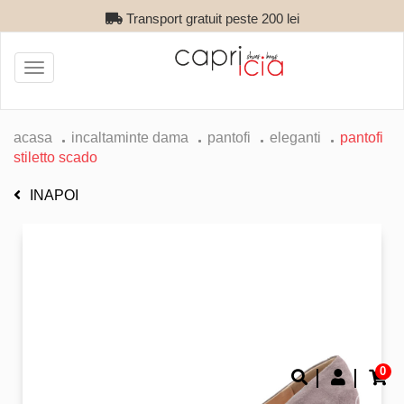
Transport gratuit peste 200 lei
Toggle
navigation
acasa
incaltaminte dama
pantofi
eleganti
pantofi
stiletto scado
INAPOI
0