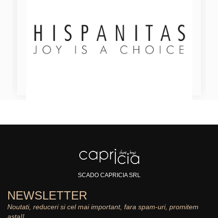
SCADO CAPRICIA SRL
NEWSLETTER
Noutati, reduceri si cel mai important, fara spam-uri, promitem
asta!!