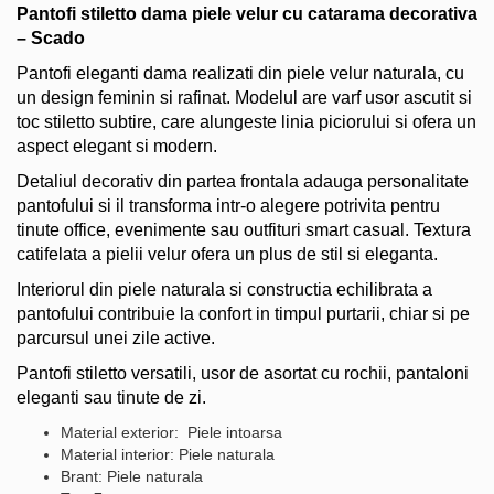
Pantofi stiletto dama piele velur cu catarama decorativa
– Scado
Pantofi eleganti dama realizati din piele velur naturala, cu
un design feminin si rafinat. Modelul are varf usor ascutit si
toc stiletto subtire, care alungeste linia piciorului si ofera un
aspect elegant si modern.
Detaliul decorativ din partea frontala adauga personalitate
pantofului si il transforma intr-o alegere potrivita pentru
tinute office, evenimente sau outfituri smart casual. Textura
catifelata a pielii velur ofera un plus de stil si eleganta.
Interiorul din piele naturala si constructia echilibrata a
pantofului contribuie la confort in timpul purtarii, chiar si pe
parcursul unei zile active.
Pantofi stiletto versatili, usor de asortat cu rochii, pantaloni
eleganti sau tinute de zi.
Material exterior: Piele intoarsa
Material interior: Piele naturala
Brant: Piele naturala