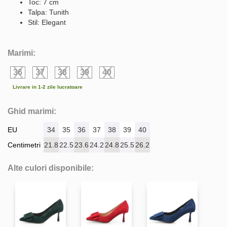
Toc: 7 cm
Talpa: Tunith
Stil: Elegant
Marimi:
36
37
38
39
40
Livrare in 1-2 zile lucratoare
Ghid marimi:
EU
34
35
36
37
38
39
40
Centimetri
21.8
22.5
23.6
24.2
24.8
25.5
26.2
Alte culori disponibile: