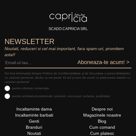
SCADO CAPRICIA SRL
NEWSLETTER
Noutati, reduceri si cel mai important, fara spam-uri, promitem
asta!!
Aboneaza-te acum! >
Am fost informat(a) despre Politica de Confidențialitate şi de Securitate a prelucrăriidatelor
cu caracter personal, declar ca am peste 16 ani și sunt de acord cu prelucrarea datelor cu
caracter personal:
pentru ofertare comerciala
pentru activitati promotionale: promotii, concursuri, reclame, publicitate
Incaltaminte dama
Despre noi
Incaltaminte barbati
Magazinele noastre
Genti
Blog
Branduri
Cum comand
Noutati
Cum platesc