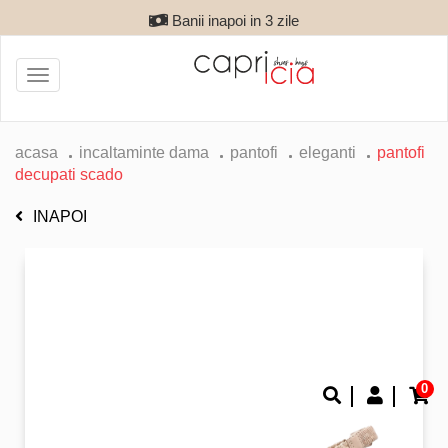
Banii inapoi in 3 zile
Toggle
navigation
acasa
incaltaminte dama
pantofi
eleganti
pantofi
decupati scado
INAPOI
0