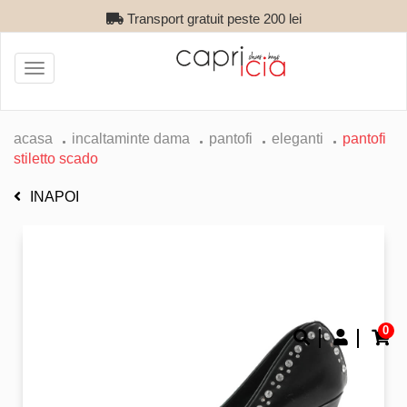
Transport gratuit peste 200 lei
Toggle
navigation
acasa
incaltaminte dama
pantofi
eleganti
pantofi
stiletto scado
INAPOI
0