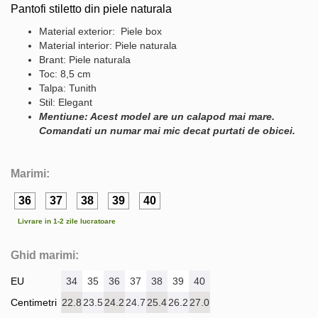
Pantofi stiletto din piele naturala
Material exterior: Piele box
Material interior: Piele naturala
Brant: Piele naturala
Toc: 8,5 cm
Talpa: Tunith
Stil: Elegant
Mentiune: Acest model are un calapod mai mare.
Comandati un numar mai mic decat purtati de obicei.
Marimi:
36
37
38
39
40
Livrare in 1-2 zile lucratoare
Ghid marimi:
EU
34
35
36
37
38
39
40
Centimetri
22.8
23.5
24.2
24.7
25.4
26.2
27.0