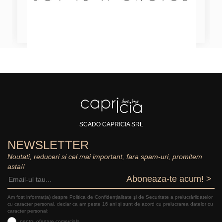
SCADO CAPRICIA SRL
NEWSLETTER
Noutati, reduceri si cel mai important, fara spam-uri, promitem
asta!!
Aboneaza-te acum! >
Am fost informat(a) despre Politica de Confidențialitate şi de Securitate a prelucrăriidatelor
cu caracter personal, declar ca am peste 16 ani și sunt de acord cu prelucrarea datelor cu
caracter personal:
pentru ofertare comerciala