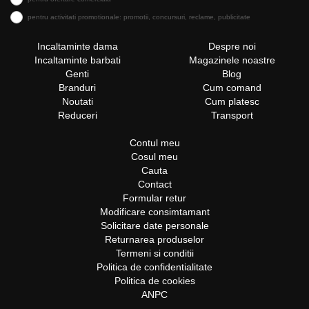
pentru activitati promotionale: promotii, concursuri, reclame, publicitate
Incaltaminte dama
Despre noi
Incaltaminte barbati
Magazinele noastre
Genti
Blog
Branduri
Cum comand
Noutati
Cum platesc
Reduceri
Transport
Contul meu
Cosul meu
Cauta
Contact
Formular retur
Modificare consimtamant
Solicitare date personale
Returnarea produselor
Termeni si conditii
Politica de confidentialitate
Politica de cookies
ANPC