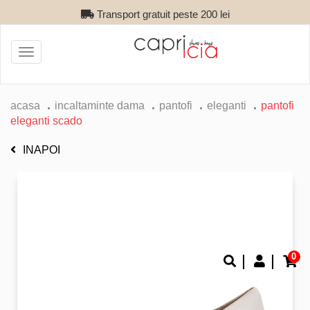
Transport gratuit peste 200 lei
Toggle
navigation
acasa
incaltaminte dama
pantofi
eleganti
pantofi
eleganti scado
INAPOI
0