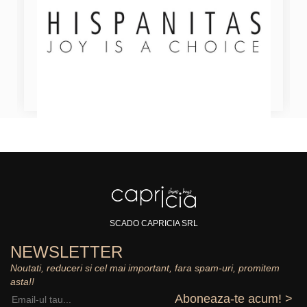
SCADO CAPRICIA SRL
NEWSLETTER
Noutati, reduceri si cel mai important, fara spam-uri, promitem
asta!!
Aboneaza-te acum! >