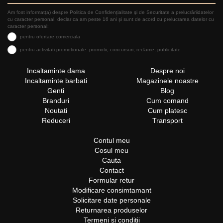
Am fost informat(a) despre Politica de Confidențialitate şi de Securitate a prelucrăriidatelor
cu caracter personal, declar ca am peste 16 ani și sunt de acord cu prelucrarea datelor cu
caracter personal:
pentru ofertare comerciala
pentru activitati promotionale: promotii, concursuri, reclame, publicitate
Incaltaminte dama
Despre noi
Incaltaminte barbati
Magazinele noastre
Genti
Blog
Branduri
Cum comand
Noutati
Cum platesc
Reduceri
Transport
Contul meu
Cosul meu
Cauta
Contact
Formular retur
Modificare consimtamant
Solicitare date personale
Returnarea produselor
Termeni si conditii