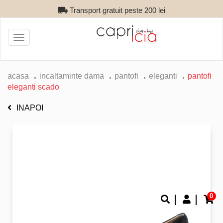
Transport gratuit peste 200 lei
Toggle
navigation
acasa
incaltaminte dama
pantofi
eleganti
pantofi
eleganti scado
INAPOI
0