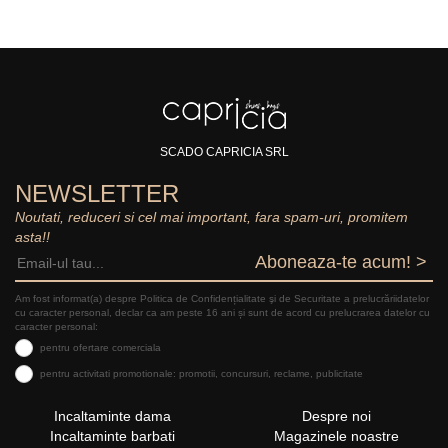
SCADO CAPRICIA SRL
NEWSLETTER
Noutati, reduceri si cel mai important, fara spam-uri, promitem
asta!!
Aboneaza-te acum! >
Am fost informat(a) despre Politica de Confidențialitate şi de Securitate a prelucrăriidatelor
cu caracter personal, declar ca am peste 16 ani și sunt de acord cu prelucrarea datelor cu
caracter personal:
pentru ofertare comerciala
pentru activitati promotionale: promotii, concursuri, reclame, publicitate
Incaltaminte dama
Despre noi
Incaltaminte barbati
Magazinele noastre