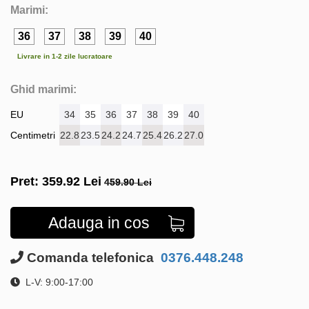
Marimi:
36
37
38
39
40
Livrare in 1-2 zile lucratoare
Ghid marimi:
EU
34
35
36
37
38
39
40
Centimetri
22.8
23.5
24.2
24.7
25.4
26.2
27.0
Pret:
359.92
Lei
459.90 Lei
Adauga in cos
Comanda telefonica
0376.448.248
L-V: 9:00-17:00