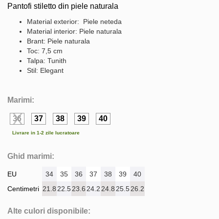
Pantofi stiletto din piele naturala
Material exterior: Piele neteda
Material interior: Piele naturala
Brant: Piele naturala
Toc: 7,5 cm
Talpa: Tunith
Stil: Elegant
Marimi:
36
37
38
39
40
Livrare in 1-2 zile lucratoare
Ghid marimi:
EU
34
35
36
37
38
39
40
Centimetri
21.8
22.5
23.6
24.2
24.8
25.5
26.2
Alte culori disponibile: