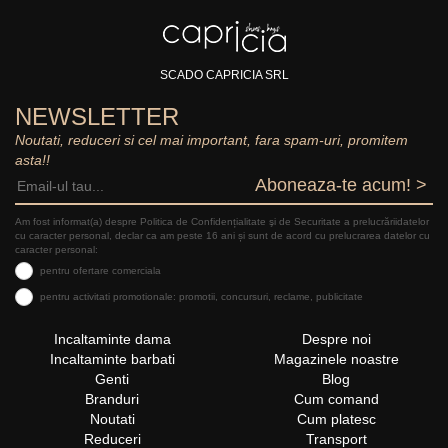
SCADO CAPRICIA SRL
NEWSLETTER
Noutati, reduceri si cel mai important, fara spam-uri, promitem
asta!!
Aboneaza-te acum! >
Am fost informat(a) despre Politica de Confidențialitate şi de Securitate a prelucrăriidatelor
cu caracter personal, declar ca am peste 16 ani și sunt de acord cu prelucrarea datelor cu
caracter personal:
pentru ofertare comerciala
pentru activitati promotionale: promotii, concursuri, reclame, publicitate
Incaltaminte dama
Despre noi
Incaltaminte barbati
Magazinele noastre
Genti
Blog
Branduri
Cum comand
Noutati
Cum platesc
Reduceri
Transport