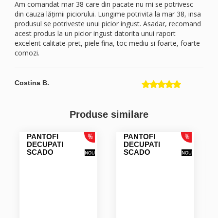
Am comandat mar 38 care din pacate nu mi se potrivesc
din cauza lățimii piciorului. Lungime potrivita la mar 38, insa
produsul se potriveste unui picior ingust. Asadar, recomand
acest produs la un picior ingust datorita unui raport
excelent calitate-pret, piele fina, toc mediu si foarte, foarte
comozi.
Costina B.
Am comandat mar 38 care din pacate nu mi se potrivesc
din cauza lățimii piciorului. Lungime potrivita la mar 38, insa
Produse similare
produsul se potriveste unui picior ingust. Asadar, recomand
acest produs la un picior ingust datorita materialului, piele
naturala foarte fina, a unui raport excelent calitate-pret, toc
PANTOFI
PANTOFI
DECUPATI
DECUPATI
mediu si foarte, foarte comozi.
SCADO
SCADO