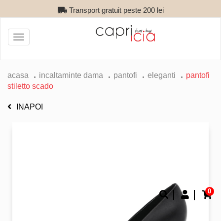
Transport gratuit peste 200 lei
Toggle
navigation
acasa
incaltaminte dama
pantofi
eleganti
pantofi
stiletto scado
INAPOI
0