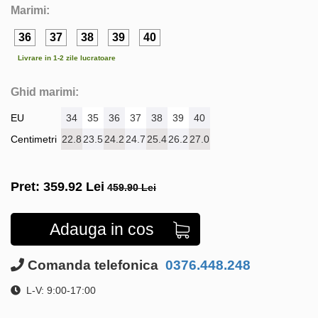
Marimi:
36
37
38
39
40
Livrare in 1-2 zile lucratoare
Ghid marimi:
EU
34
35
36
37
38
39
40
Centimetri
22.8
23.5
24.2
24.7
25.4
26.2
27.0
Pret:
359.92
Lei
459.90 Lei
Adauga in cos
Comanda telefonica
0376.448.248
L-V: 9:00-17:00