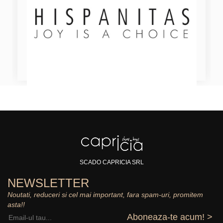
SCADO CAPRICIA SRL
NEWSLETTER
Noutati, reduceri si cel mai important, fara spam-uri, promitem
asta!!
Aboneaza-te acum! >