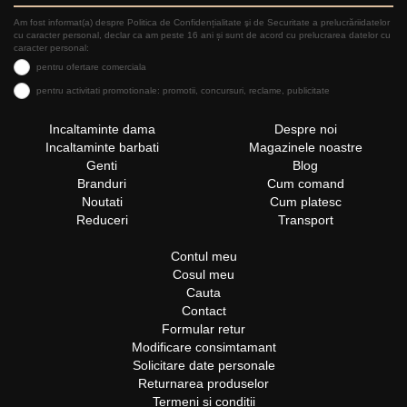
Am fost informat(a) despre Politica de Confidențialitate şi de Securitate a prelucrăriidatelor
cu caracter personal, declar ca am peste 16 ani și sunt de acord cu prelucrarea datelor cu
caracter personal:
pentru ofertare comerciala
pentru activitati promotionale: promotii, concursuri, reclame, publicitate
Incaltaminte dama
Despre noi
Incaltaminte barbati
Magazinele noastre
Genti
Blog
Branduri
Cum comand
Noutati
Cum platesc
Reduceri
Transport
Contul meu
Cosul meu
Cauta
Contact
Formular retur
Modificare consimtamant
Solicitare date personale
Returnarea produselor
Termeni si conditii