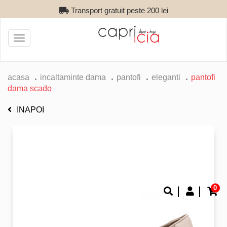
Retur gratuit
Toggle
navigation
acasa
incaltaminte dama
pantofi
eleganti
pantofi
dama scado
INAPOI
0