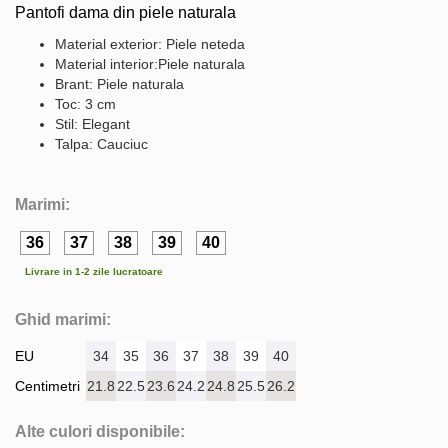
Pantofi dama din piele naturala
Material exterior: Piele neteda
Material interior:Piele naturala
Brant: Piele naturala
Toc: 3 cm
Stil: Elegant
Talpa: Cauciuc
Marimi:
36
37
38
39
40
Livrare in 1-2 zile lucratoare
Ghid marimi:
EU
34
35
36
37
38
39
40
Centimetri
21.8
22.5
23.6
24.2
24.8
25.5
26.2
Alte culori disponibile: