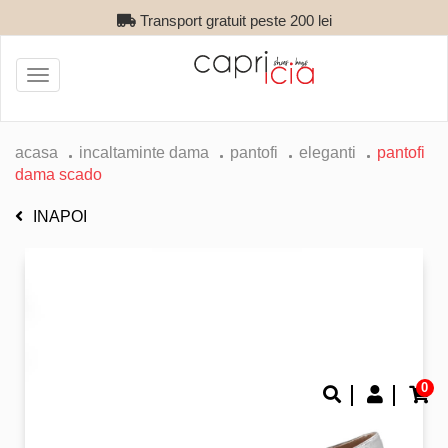
Transport gratuit peste 200 lei
Toggle
navigation
acasa
incaltaminte dama
pantofi
eleganti
pantofi
dama scado
INAPOI
0