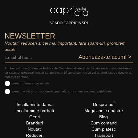
SCADO CAPRICIA SRL
NEWSLETTER
Noutati, reduceri si cel mai important, fara spam-uri, promitem
asta!!
Aboneaza-te acum! >
Am fost informat(a) despre Politica de Confidențialitate şi de Securitate a prelucrăriidatelor
cu caracter personal, declar ca am peste 16 ani și sunt de acord cu prelucrarea datelor cu
caracter personal:
pentru ofertare comerciala
pentru activitati promotionale: promotii, concursuri, reclame, publicitate
Incaltaminte dama
Despre noi
Incaltaminte barbati
Magazinele noastre
Genti
Blog
Branduri
Cum comand
Noutati
Cum platesc
Reduceri
Transport