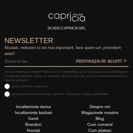
SCADO CAPRICIA SRL
NEWSLETTER
Noutati, reduceri si cel mai important, fara spam-uri, promitem
asta!!
Aboneaza-te acum! >
Am fost informat(a) despre Politica de Confidențialitate şi de Securitate a prelucrăriidatelor
cu caracter personal, declar ca am peste 16 ani și sunt de acord cu prelucrarea datelor cu
caracter personal:
pentru ofertare comerciala
pentru activitati promotionale: promotii, concursuri, reclame, publicitate
Incaltaminte dama
Despre noi
Incaltaminte barbati
Magazinele noastre
Genti
Blog
Branduri
Cum comand
Noutati
Cum platesc