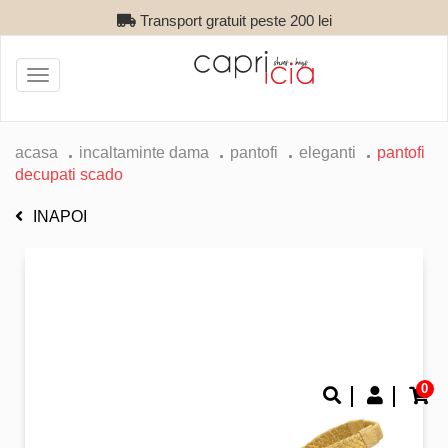
Transport gratuit peste 200 lei
Toggle
navigation
acasa
incaltaminte dama
pantofi
eleganti
pantofi
decupati scado
INAPOI
0