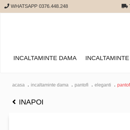
WHATSAPP 0376.448.248
T
INCALTAMINTE DAMA
INCALTAMINTE
acasa
incaltaminte dama
pantofi
eleganti
pantof
INAPOI