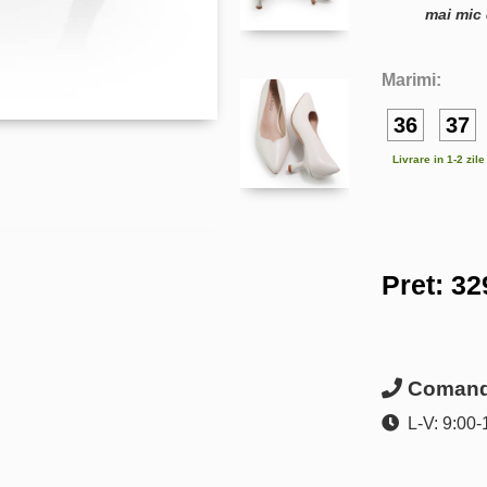
mai mic 
Marimi:
36
37
Livrare in 1-2 zil
Pret:
32
Comanda
L-V: 9:00-