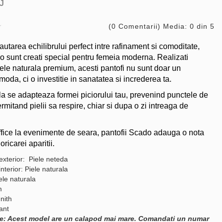
J
(0 Comentarii) Media: 0 din 5
autarea echilibrului perfect intre rafinament si comoditate,
o sunt creati special pentru femeia moderna. Realizati
iele naturala premium, acesti pantofi nu sunt doar un
oda, ci o investitie in sanatatea si increderea ta.
la se adapteaza formei piciorului tau, prevenind punctele de
rmitand pielii sa respire, chiar si dupa o zi intreaga de
office la evenimente de seara, pantofii Scado adauga o nota
oricarei aparitii.
exterior: Piele neteda
interior: Piele naturala
ele naturala
m
nith
gant
e: Acest model are un calapod mai mare. Comandati un numar