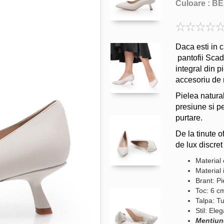
Culoare :
BE
Daca esti in c
pantofii Scad
integral din p
accesoriu de m
Pielea natura
presiune si pe
purtare.
De la tinute 
de lux discret 
Material 
Material 
Brant: Pi
Toc: 6 c
Talpa: Tu
Stil: Ele
Mentiun