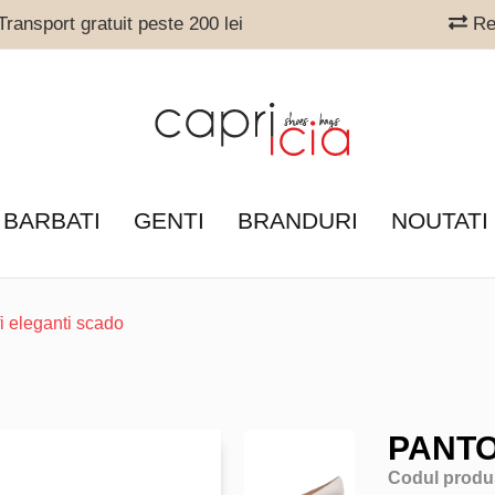
ransport gratuit peste 200 lei
Ret
 BARBATI
GENTI
BRANDURI
NOUTATI
i eleganti scado
PANTO
Codul produ