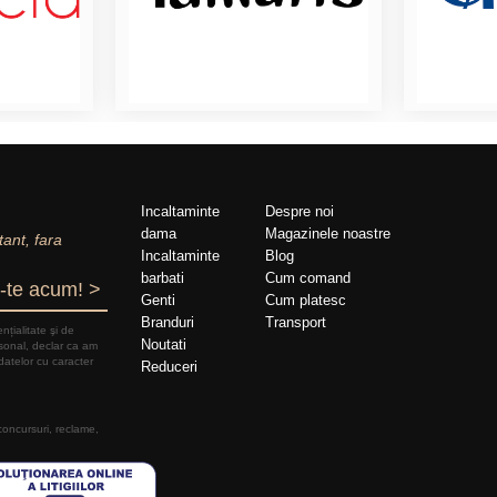
Incaltaminte
Despre noi
dama
Magazinele noastre
tant, fara
Incaltaminte
Blog
barbati
Cum comand
-te acum! >
Genti
Cum platesc
Branduri
Transport
nțialitate şi de
Noutati
rsonal, declar ca am
datelor cu caracter
Reduceri
 concursuri, reclame,