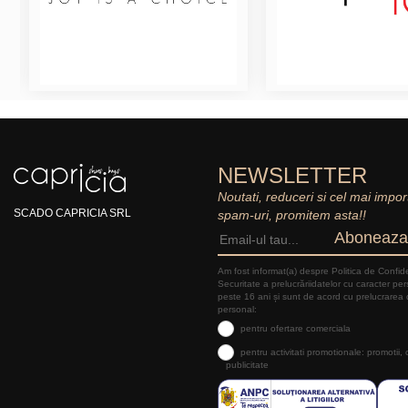
NEWSLETTER
Noutati, reduceri si cel mai impor
SCADO CAPRICIA SRL
spam-uri, promitem asta!!
Aboneaza
Am fost informat(a) despre Politica de Confide
Securitate a prelucrăriidatelor cu caracter pe
peste 16 ani și sunt de acord cu prelucrarea 
personal:
pentru ofertare comerciala
pentru activitati promotionale: promotii,
publicitate