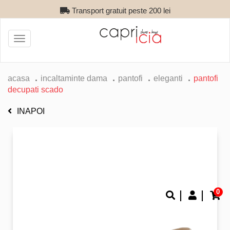
Transport gratuit peste 200 lei
Toggle
navigation
acasa
incaltaminte dama
pantofi
eleganti
pantofi
decupati scado
INAPOI
0