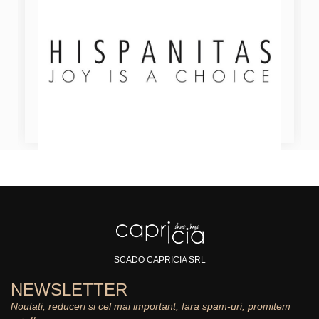
SCADO CAPRICIA SRL
NEWSLETTER
Noutati, reduceri si cel mai important, fara spam-uri, promitem