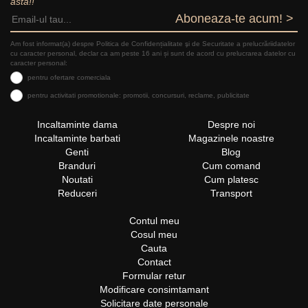
asta!!
Aboneaza-te acum! >
Am fost informat(a) despre Politica de Confidențialitate şi de Securitate a prelucrăriidatelor
cu caracter personal, declar ca am peste 16 ani și sunt de acord cu prelucrarea datelor cu
caracter personal:
pentru ofertare comerciala
pentru activitati promotionale: promotii, concursuri, reclame, publicitate
Incaltaminte dama
Despre noi
Incaltaminte barbati
Magazinele noastre
Genti
Blog
Branduri
Cum comand
Noutati
Cum platesc
Reduceri
Transport
Contul meu
Cosul meu
Cauta
Contact
Formular retur
Modificare consimtamant
Solicitare date personale