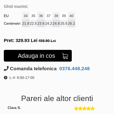
Ghid marimi:
EU
34
35
36
37
38
39
40
Centimetri
21.8
22.5
23.6
24.2
24.8
25.5
26.2
Pret:
329.93
Lei
459.90 Lei
Adauga in cos
Comanda telefonica
0376.448.248
L-V: 9:00-17:00
Pareri ale altor clienti
Clara S.