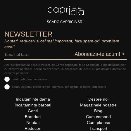
SCADO CAPRICIA SRL
NEWSLETTER
Noutati, reduceri si cel mai important, fara spam-uri, promitem
asta!!
Aboneaza-te acum! >
Am fost informat(a) despre Politica de Confidențialitate şi de Securitate a prelucrăriidatelor
cu caracter personal, declar ca am peste 16 ani și sunt de acord cu prelucrarea datelor cu
caracter personal:
pentru ofertare comerciala
pentru activitati promotionale: promotii, concursuri, reclame, publicitate
Incaltaminte dama
Despre noi
Incaltaminte barbati
Magazinele noastre
Genti
Blog
Branduri
Cum comand
Noutati
Cum platesc
Reduceri
Transport