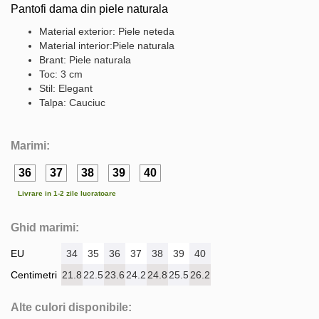
Pantofi dama din piele naturala
Material exterior: Piele neteda
Material interior:Piele naturala
Brant: Piele naturala
Toc: 3 cm
Stil: Elegant
Talpa: Cauciuc
Marimi:
36
37
38
39
40
Livrare in 1-2 zile lucratoare
Ghid marimi:
EU
34
35
36
37
38
39
40
Centimetri
21.8
22.5
23.6
24.2
24.8
25.5
26.2
Alte culori disponibile: