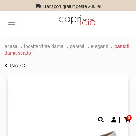
Transport gratuit peste 200 lei
Toggle
navigation
acasa
incaltaminte dama
pantofi
eleganti
pantofi
dama scado
INAPOI
0