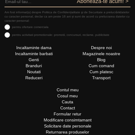
Aboneaza-te acum! >
Am fost informat(a) despre Politica de Confidențialitate şi de Securitate a prelucrăriidatelor
cu caracter personal, declar ca am peste 16 ani și sunt de acord cu prelucrarea datelor cu
caracter personal:
pentru ofertare comerciala
pentru activitati promotionale: promotii, concursuri, reclame, publicitate
Incaltaminte dama
Despre noi
Incaltaminte barbati
Magazinele noastre
Genti
Blog
Branduri
Cum comand
Noutati
Cum platesc
Reduceri
Transport
Contul meu
Cosul meu
Cauta
Contact
Formular retur
Modificare consimtamant
Solicitare date personale
Returnarea produselor