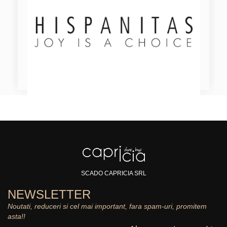
SCADO CAPRICIA SRL
NEWSLETTER
Noutati, reduceri si cel mai important, fara spam-uri, promitem
asta!!