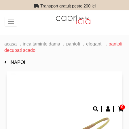
Transport gratuit peste 200 lei
Toggle
navigation
acasa
incaltaminte dama
pantofi
eleganti
pantofi
decupati scado
INAPOI
0