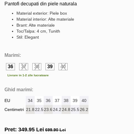
Pantofi decupati din piele naturala
Material exterior: Piele box
Material interior: Alte materiale
Brant: Alte materiale
Toc/Talpa: 4 cm, Tunith
Stil: Elegant
Marimi:
36
37
38
39
40
Livrare in 1-2 zile lucratoare
Ghid marimi:
EU
34
35
36
37
38
39
40
Centimetri
21.8
22.5
23.6
24.2
24.8
25.5
26.2
Pret:
349.95
Lei
699.90 Lei