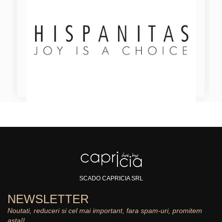
SCADO CAPRICIA SRL
NEWSLETTER
Noutati, reduceri si cel mai important, fara spam-uri, promitem
asta!!