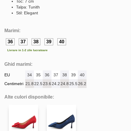
Toc: 7 cm
Talpa: Tunith
Stil: Elegant
Marimi:
36
37
38
39
40
Livrare in 1-2 zile lucratoare
Ghid marimi:
EU
34
35
36
37
38
39
40
Centimetri
21.8
22.5
23.6
24.2
24.8
25.5
26.2
Alte culori disponibile: