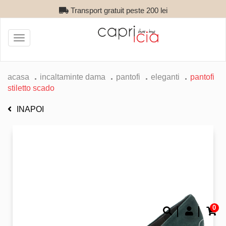
Transport gratuit peste 200 lei
Toggle
navigation
acasa
incaltaminte dama
pantofi
eleganti
pantofi
stiletto scado
INAPOI
0