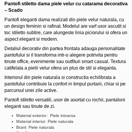
Pantofi stiletto dama piele velur cu catarama decorativa
– Scado
Pantofi eleganti dama realizati din piele velur naturala, cu
un design feminin si rafinat. Modelul are varf usor ascutit si
toc stiletto subtire, care alungeste linia piciorului si ofera un
aspect elegant si modern.
Detaliul decorativ din partea frontala adauga personalitate
pantofului si il transforma intr-o alegere potrivita pentru
tinute office, evenimente sau outfituri smart casual. Textura
catifelata a pielii velur ofera un plus de stil si eleganta.
Interiorul din piele naturala si constructia echilibrata a
pantofului contribuie la confort in timpul purtarii, chiar si pe
parcursul unei zile active.
Pantofi stiletto versatili, usor de asortat cu rochii, pantaloni
eleganti sau tinute de zi.
Material exterior: Piele intoarsa
Material interior: Piele naturala
Brant: Piele naturala