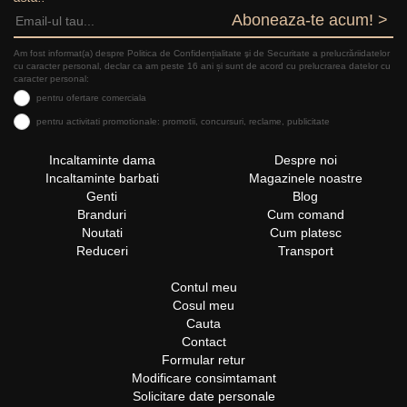
Aboneaza-te acum! >
Am fost informat(a) despre Politica de Confidențialitate şi de Securitate a prelucrăriidatelor
cu caracter personal, declar ca am peste 16 ani și sunt de acord cu prelucrarea datelor cu
caracter personal:
pentru ofertare comerciala
pentru activitati promotionale: promotii, concursuri, reclame, publicitate
Incaltaminte dama
Despre noi
Incaltaminte barbati
Magazinele noastre
Genti
Blog
Branduri
Cum comand
Noutati
Cum platesc
Reduceri
Transport
Contul meu
Cosul meu
Cauta
Contact
Formular retur
Modificare consimtamant
Solicitare date personale