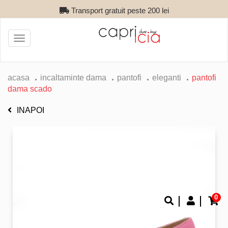
Transport gratuit peste 200 lei
Toggle
navigation
acasa
incaltaminte dama
pantofi
eleganti
pantofi
dama scado
INAPOI
0