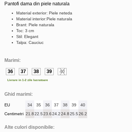
Pantofi dama din piele naturala
Material exterior: Piele neteda
Material interior:Piele naturala
Brant: Piele naturala
Toc: 3 cm
Stil: Elegant
Talpa: Cauciuc
Marimi:
36
37
38
39
40
Livrare in 1-2 zile lucratoare
Ghid marimi:
EU
34
35
36
37
38
39
40
Centimetri
21.8
22.5
23.6
24.2
24.8
25.5
26.2
Alte culori disponibile: