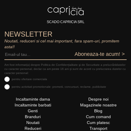
SCADO CAPRICIA SRL
NEWSLETTER
Noutati, reduceri si cel mai important, fara spam-uri, promitem
asta!!
Aboneaza-te acum! >
Am fost informat(a) despre Politica de Confidențialitate şi de Securitate a prelucrăriidatelor
cu caracter personal, declar ca am peste 16 ani și sunt de acord cu prelucrarea datelor cu
caracter personal:
pentru ofertare comerciala
pentru activitati promotionale: promotii, concursuri, reclame, publicitate
Incaltaminte dama
Despre noi
Incaltaminte barbati
Magazinele noastre
Genti
Blog
Branduri
Cum comand
Noutati
Cum platesc
Reduceri
Transport