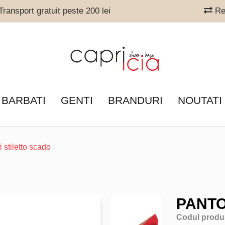
ransport gratuit peste 200 lei
Ret
 BARBATI
GENTI
BRANDURI
NOUTATI
i stiletto scado
PANTO
Codul produ