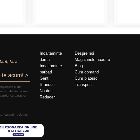
Incaltaminte
Despre noi
dama
Magazinele noastre
tant, fara
Incaltaminte
Blog
barbati
Cum comand
-te acum! >
Genti
Cum platesc
Branduri
Transport
nțialitate şi de
Noutati
rsonal, declar ca am
datelor cu caracter
Reduceri
 concursuri, reclame,