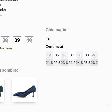
m
nith
gant
Ghid marimi:
EU
38
39
40
Centimetri
e lucratoare
34
35
36
37
38
39
40
21.8
22.5
23.6
24.2
24.8
25.5
26.2
isponibile: