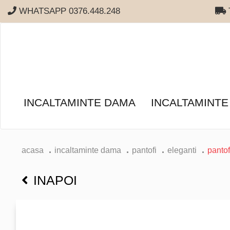
WHATSAPP 0376.448.248
T
INCALTAMINTE DAMA
INCALTAMINTE
acasa
incaltaminte dama
pantofi
eleganti
pantof
INAPOI