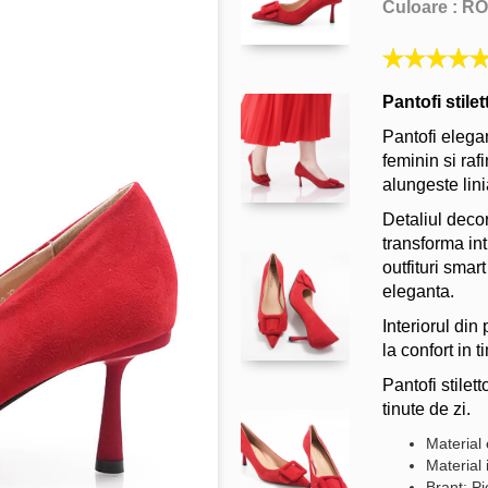
Culoare :
RO
Pantofi stil
Pantofi elegan
feminin si rafi
alungeste lini
Detaliul decor
transforma int
outfituri smart
eleganta.
Interiorul din
la confort in t
Pantofi stilet
tinute de zi.
Material 
Material 
Brant: Pi