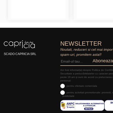
NEWSLETTER
Noutati, reduceri si cel mai impor
SCADO CAPRICIA SRL
spam-uri, promitem asta!!
Aboneaza
Am fost informat(a) despre Politica de Confide
Securitate a prelucrăriidatelor cu caracter pe
peste 16 ani și sunt de acord cu prelucrarea 
personal:
pentru ofertare comerciala
pentru activitati promotionale: promotii,
publicitate