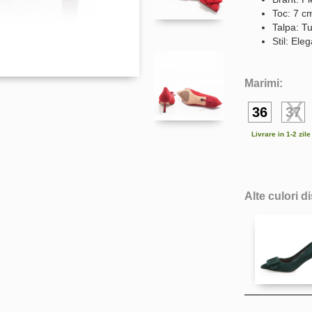
Toc: 7 c
Talpa: Tu
Stil: Ele
Marimi:
36
37
Livrare in 1-2 zil
Alte culori d