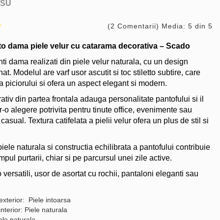
SU
(2 Comentarii) Media: 5 din 5
etto dama piele velur cu catarama decorativa – Scado
ti dama realizati din piele velur naturala, cu un design
nat. Modelul are varf usor ascutit si toc stiletto subtire, care
a piciorului si ofera un aspect elegant si modern.
ativ din partea frontala adauga personalitate pantofului si il
r-o alegere potrivita pentru tinute office, evenimente sau
 casual. Textura catifelata a pielii velur ofera un plus de stil si
 piele naturala si constructia echilibrata a pantofului contribuie
impul purtarii, chiar si pe parcursul unei zile active.
to versatili, usor de asortat cu rochii, pantaloni eleganti sau
exterior: Piele intoarsa
interior: Piele naturala
ele naturala