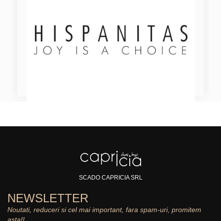
SCADO CAPRICIA SRL
NEWSLETTER
Noutati, reduceri si cel mai important, fara spam-uri, promitem
asta!!