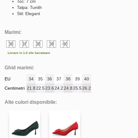
Toc: 7 cm
Talpa: Tunith
Stil: Elegant
Marimi:
36
37
38
39
40
Livrare in 1-2 zile lucratoare
Ghid marimi:
EU
34
35
36
37
38
39
40
Centimetri
21.8
22.5
23.6
24.2
24.8
25.5
26.2
Alte culori disponibile: