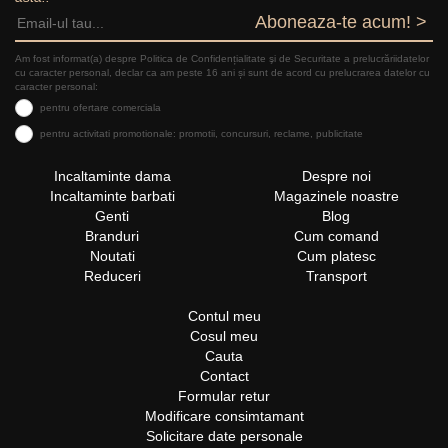
Aboneaza-te acum! >
Am fost informat(a) despre Politica de Confidențialitate şi de Securitate a prelucrăriidatelor
cu caracter personal, declar ca am peste 16 ani și sunt de acord cu prelucrarea datelor cu
caracter personal:
pentru ofertare comerciala
pentru activitati promotionale: promotii, concursuri, reclame, publicitate
Incaltaminte dama
Despre noi
Incaltaminte barbati
Magazinele noastre
Genti
Blog
Branduri
Cum comand
Noutati
Cum platesc
Reduceri
Transport
Contul meu
Cosul meu
Cauta
Contact
Formular retur
Modificare consimtamant
Solicitare date personale