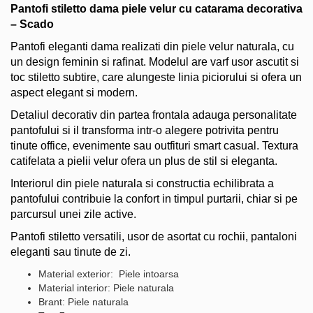
Pantofi stiletto dama piele velur cu catarama decorativa
– Scado
Pantofi eleganti dama realizati din piele velur naturala, cu
un design feminin si rafinat. Modelul are varf usor ascutit si
toc stiletto subtire, care alungeste linia piciorului si ofera un
aspect elegant si modern.
Detaliul decorativ din partea frontala adauga personalitate
pantofului si il transforma intr-o alegere potrivita pentru
tinute office, evenimente sau outfituri smart casual. Textura
catifelata a pielii velur ofera un plus de stil si eleganta.
Interiorul din piele naturala si constructia echilibrata a
pantofului contribuie la confort in timpul purtarii, chiar si pe
parcursul unei zile active.
Pantofi stiletto versatili, usor de asortat cu rochii, pantaloni
eleganti sau tinute de zi.
Material exterior: Piele intoarsa
Material interior: Piele naturala
Brant: Piele naturala