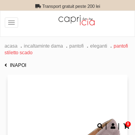
Transport gratuit peste 200 lei
Toggle
navigation
acasa
incaltaminte dama
pantofi
eleganti
pantofi
stiletto scado
INAPOI
0