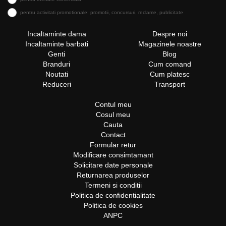
pentru activitati promotionale: promotii, concursuri, reclame, publicitate
Incaltaminte dama
Despre noi
Incaltaminte barbati
Magazinele noastre
Genti
Blog
Branduri
Cum comand
Noutati
Cum platesc
Reduceri
Transport
Contul meu
Cosul meu
Cauta
Contact
Formular retur
Modificare consimtamant
Solicitare date personale
Returnarea produselor
Termeni si conditii
Politica de confidentialitate
Politica de cookies
ANPC