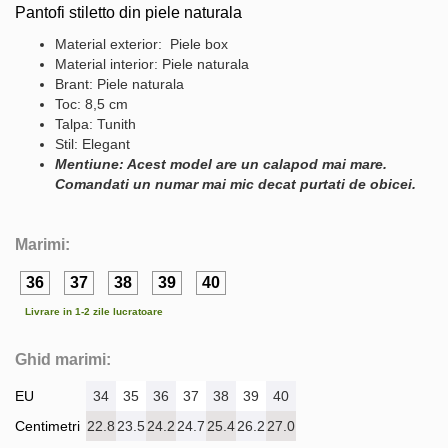
Pantofi stiletto din piele naturala
Material exterior: Piele box
Material interior: Piele naturala
Brant: Piele naturala
Toc: 8,5 cm
Talpa: Tunith
Stil: Elegant
Mentiune: Acest model are un calapod mai mare.
Comandati un numar mai mic decat purtati de obicei.
Marimi:
36
37
38
39
40
Livrare in 1-2 zile lucratoare
Ghid marimi:
EU
34
35
36
37
38
39
40
Centimetri
22.8
23.5
24.2
24.7
25.4
26.2
27.0