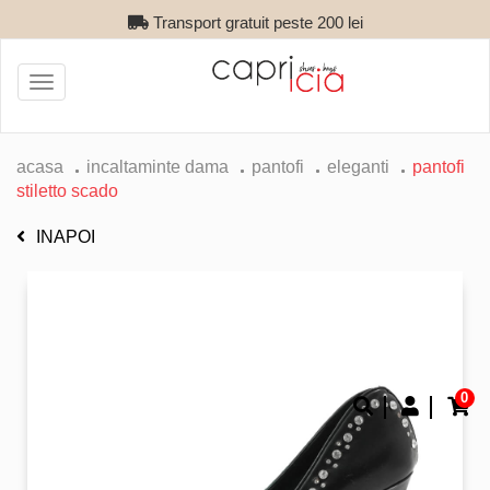
Transport gratuit peste 200 lei
Toggle
navigation
acasa
incaltaminte dama
pantofi
eleganti
pantofi
stiletto scado
INAPOI
0