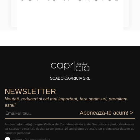
SCADO CAPRICIA SRL
NEWSLETTER
Noutati, reduceri si cel mai important, fara spam-uri, promitem
asta!!
Aboneaza-te acum! >
Am fost informat(a) despre Politica de Confidențialitate şi de Securitate a prelucrăriidatelor
cu caracter personal, declar ca am peste 16 ani și sunt de acord cu prelucrarea datelor cu
caracter personal:
pentru ofertare comerciala