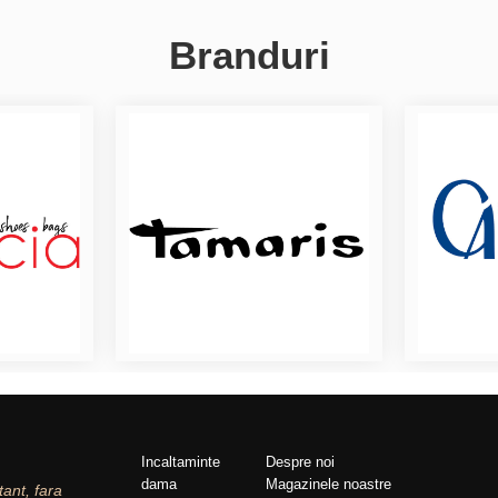
Branduri
Incaltaminte
Despre noi
dama
Magazinele noastre
tant, fara