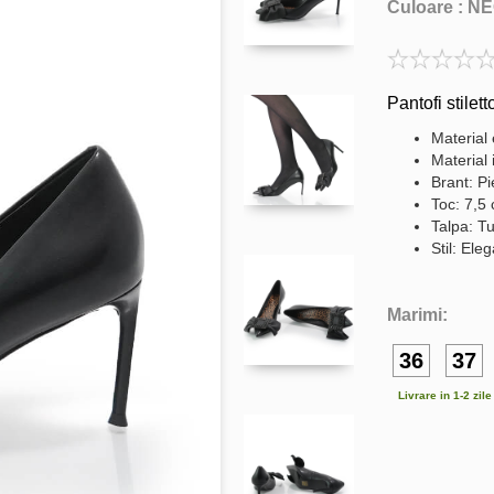
Culoare :
NE
Pantofi stilet
Material 
Material 
Brant: Pi
Toc: 7,5
Talpa: Tu
Stil: Ele
Marimi:
36
37
Livrare in 1-2 zil