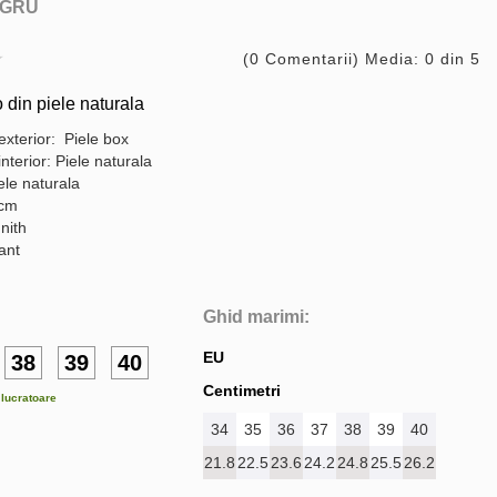
GRU
(0 Comentarii) Media: 0 din 5
to din piele naturala
exterior: Piele box
interior: Piele naturala
ele naturala
 cm
nith
gant
Ghid marimi:
EU
38
39
40
Centimetri
e lucratoare
34
35
36
37
38
39
40
21.8
22.5
23.6
24.2
24.8
25.5
26.2