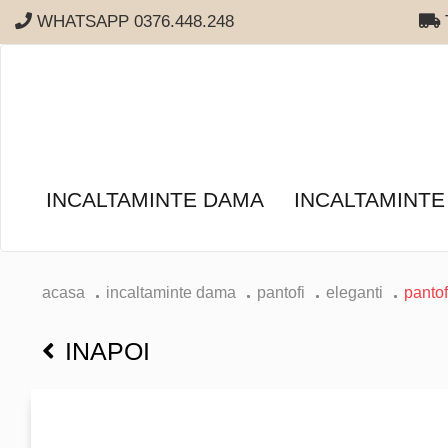
WHATSAPP 0376.448.248
T
INCALTAMINTE DAMA
INCALTAMINTE
acasa
incaltaminte dama
pantofi
eleganti
pantof
INAPOI