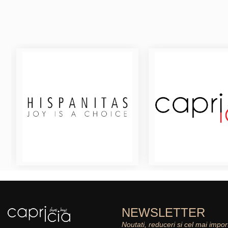
NEWSLETTER
Noutati, reduceri si cel mai impor