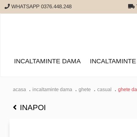
WHATSAPP 0376.448.248
T
INCALTAMINTE DAMA
INCALTAMINTE
acasa
incaltaminte dama
ghete
casual
ghete d
INAPOI