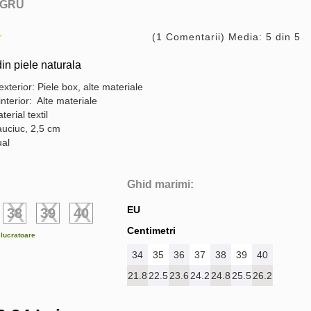
GRU
(1 Comentarii) Media: 5 din 5
n piele naturala
exterior: Piele box, alte materiale
interior: Alte materiale
terial textil
auciuc, 2,5 cm
ual
Ghid marimi:
EU
38
39
40
Centimetri
e lucratoare
34
35
36
37
38
39
40
21.8
22.5
23.6
24.2
24.8
25.5
26.2