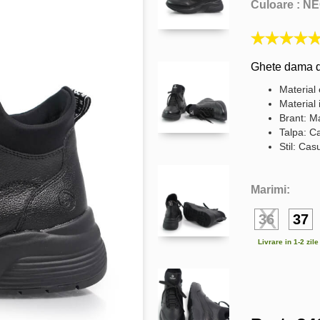
Culoare :
NE
Ghete dama di
Material 
Material 
Brant: Ma
Talpa: C
Stil: Cas
Marimi:
36
37
Livrare in 1-2 zil