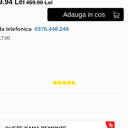
9.94
Lei
459.90 Lei
Adauga in cos
 telefonica
0376.448.248
17:00