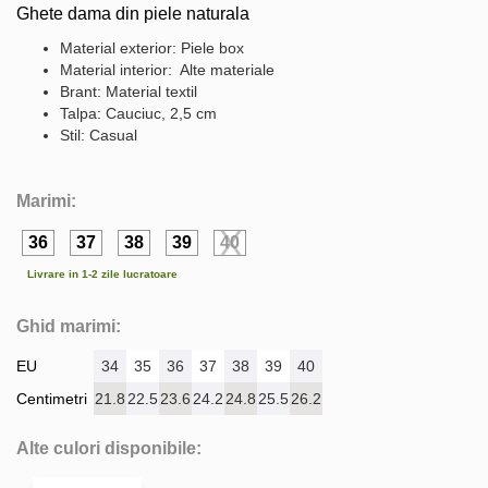
Ghete dama din piele naturala
Material exterior: Piele box
Material interior: Alte materiale
Brant: Material textil
Talpa: Cauciuc, 2,5 cm
Stil: Casual
Marimi:
36
37
38
39
40
Livrare in 1-2 zile lucratoare
Ghid marimi:
EU
34
35
36
37
38
39
40
Centimetri
21.8
22.5
23.6
24.2
24.8
25.5
26.2
Alte culori disponibile: