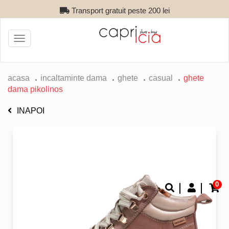
Transport gratuit peste 200 lei
Toggle
navigation
acasa
incaltaminte dama
ghete
casual
ghete
dama pikolinos
INAPOI
0