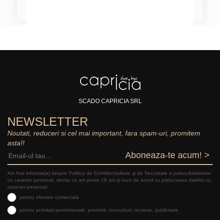
SCADO CAPRICIA SRL
NEWSLETTER
Noutati, reduceri si cel mai important, fara spam-uri, promitem
asta!!
Aboneaza-te acum! >
Am fost informat(a) despre Politica de Confidențialitate şi de Securitate a prelucrăriidatelor
cu caracter personal, declar ca am peste 16 ani și sunt de acord cu prelucrarea datelor cu
caracter personal:
pentru ofertare comerciala
pentru activitati promotionale: promotii, concursuri, reclame, publicitate